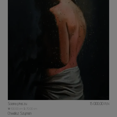
Ściana płaczu
15 000,00
PLN
W:
100.00 cm
S:
70.00 cm
Chwalisz Szymon