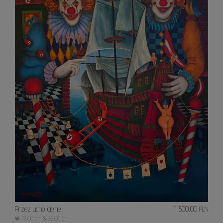
Przez ucho igielne...
11 500,00
PLN
W:
75.00 cm
S:
55.00 cm