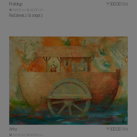
Prototyp
4 500,00
PLN
W:
80.00 cm
S:
60.00 cm
Radziewicz Grzegorz
Arka
Arka
4 500,00
PLN
W:
60.00 cm
S:
80.00 cm