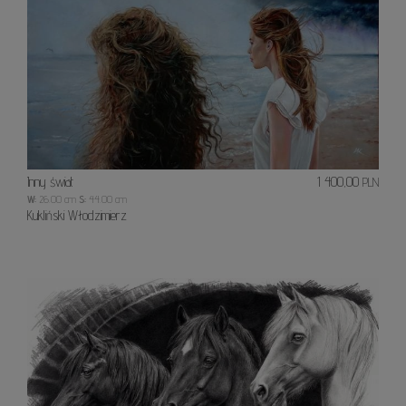
Inny świat
1 400,00
PLN
W:
26.00 cm
S:
44.00 cm
Kukliński Włodzimierz
Trójk
w
Rzymi