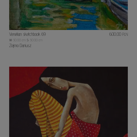
Venetian sketchbook 69
600,00
PLN
W:
30.00 cm
S:
30.00 cm
Żejmo Dariusz
Paski,
grosz