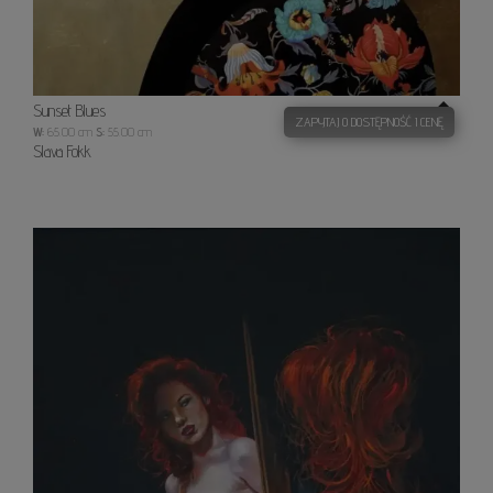
Sunset Blues
ZAPYTAJ O DOSTĘPNOŚĆ I CENĘ
W:
65.00 cm
S:
55.00 cm
Slava Fokk
Lustr
2