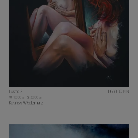
Lustro 2
1 680,00
PLN
W:
40.00 cm
S:
30.00 cm
Kukliński Włodzimierz
Inny
świat