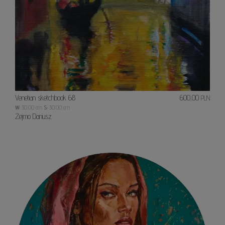
Venetian sketchbook 68
600,00
PLN
W:
30.00 cm
S:
30.00 cm
Żejmo Dariusz
Kwiat
miłośc