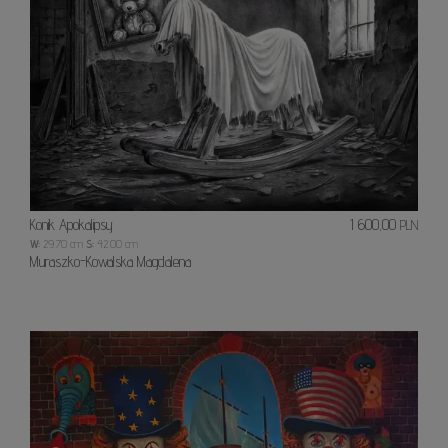
Konik Apokalipsy
1 600,00
PLN
W:
29.70 cm
S:
42.00 cm
Muraszko-Kowalska Magdalena
Prze
ucho
igielne..