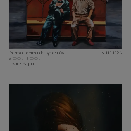
Parlament połamanych kręgosłupów
15 000,00
PLN
W:
100.00 cm
S:
100.00 cm
Chwalisz Szymon
Ścian
płacz