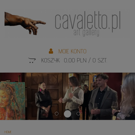
L
S
MOJE KONTO
KOSZYK: 0,00 PLN / 0 SZT.
Previous
Next
HOME