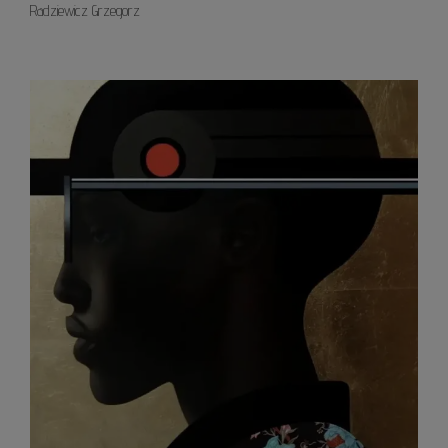
Radziewicz Grzegorz
Sunse
Blues