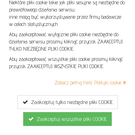
Niektóre pliki cookie takie jak pliki sesyjne są niezbędne do
prawidłowego działania serwisu,
inne mogą być wykorzystywane przez firmy badawcze
w celach statystycznych.
Aby zaakceptować wyłącznie pliki cookie niezbędne do
działania serwisu prosimy kliknąć przycisk ZAAKCEPTUJ
TYLKO NIEZBĘDNE PLIKI COOKIE.
Aby zaakceptować wszystkie pliki cookie prosimy kliknąć
przycisk ZAAKCEPTUJ WSZYSTKIE PLIKI COOKIE.
Zobacz pełną treść Polityki cookie
Zaakceptuj tylko niezbędne pliki COOKIE
Sok pomarańczowy świeżo zapomniany
15 000,00
PLN
W:
100.00 cm
S:
70.00 cm
Zaakceptuj wszystkie pliki COOKIE
Chwalisz Szymon