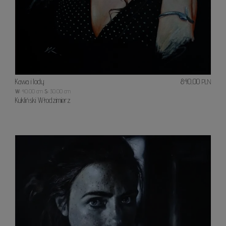
Kawa i lody
840,00
PLN
W:
40.00 cm
S:
30.00 cm
Kukliński Włodzimierz
Adele