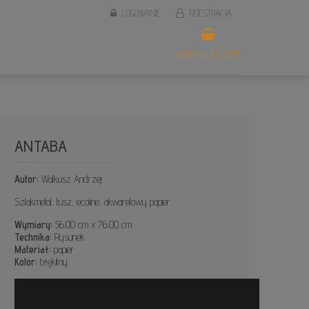
LOGOWANIE
REJESTRACJA
0,00 PLN / 0 SZT.
ANTABA
Autor:
Walkusz Andrzej
Szlakmetal, tusz, ecoline, akwarelowy papier
Wymiary:
56.00 cm x 76.00 cm
Technika:
Rysunek
Materiał:
papier
Kolor:
błękitny