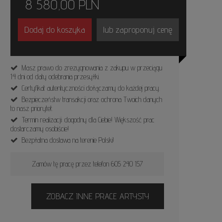
8 580,00
PLN
Dodaj do koszyka
lub zaproponuj cenę
Masz prawo do zrezygnowania z zakupu w przeciągu
14 dni od daty odebrania przesyłki.
Certyfikat autentyczności dołączamy do każdej pracy.
Bezpieczeństw transakcji oraz ochrona Twoich danych
to nasz priorytet.
Termin realizacji: dogodny dla Ciebie! Większość prac
dostarczamy osobiście!
Bezpłatna dostawa na terenie Polski!
Zamów tę pracę przez telefon 605 240 157
ZOBACZ INNE PRACE ARTYSTY