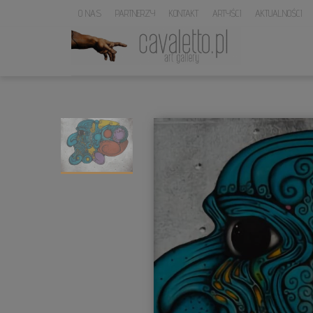
O NAS
PARTNERZY
KONTAKT
ARTYŚCI
AKTUALNOŚCI
LOGO
SERWISU