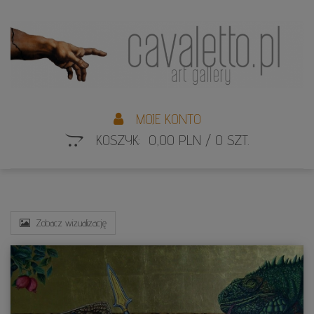
L
S
MOJE KONTO
KOSZYK: 0,00 PLN / 0 SZT.
Zobacz wizualizację