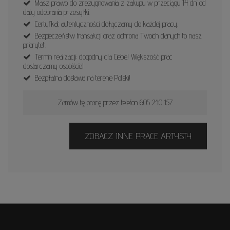
Masz prawo do zrezygnowania z zakupu w przeciągu 14 dni od
daty odebrania przesyłki.
Certyfikat autentyczności dołączamy do każdej pracy.
Bezpieczeństw transakcji oraz ochrona Twoich danych to nasz
priorytet.
Termin realizacji: dogodny dla Ciebie! Większość prac
dostarczamy osobiście!
Bezpłatna dostawa na terenie Polski!
Zamów tę pracę przez telefon 605 240 157
ZOBACZ INNE PRACE ARTYSTY