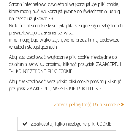
Strona internetowa cavaletto.pl wykorzystuje pliki cookie,
REGULAMIN
które mogą być wykorzystywane do świadczenia usług
REGULAMIN AUKCJI
na rzecz użytkownika.
Niektóre pliki cookie takie jak pliki sesyjne są niezbędne do
POLITYKA PRYWATNOŚCI
prawidłowego działania serwisu,
POLITYKA COOKIES
inne mogą być wykorzystywane przez firmy badawcze
w celach statystycznych.
Aby zaakceptować wyłącznie pliki cookie niezbędne do
działania serwisu prosimy kliknąć przycisk ZAAKCEPTUJ
Lo
TYLKO NIEZBĘDNE PLIKI COOKIE.
se
Aby zaakceptować wszystkie pliki cookie prosimy kliknąć
przycisk ZAAKCEPTUJ WSZYSTKIE PLIKI COOKIE.
+48 605 240 157
Zobacz pełną treść Polityki cookie
kontakt@cavaletto.pl
Zaakceptuj tylko niezbędne pliki COOKIE