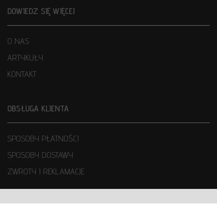
DOWIEDZ SIĘ WIĘCEJ
O NAS
ARTYKUŁY
KONTAKT
OBSŁUGA KLIENTA
SPOSOBY PŁATNOŚCI
SPOSOBY DOSTAWY
ZWROTY I REKLAMACJE
WARUNKI UŻYTKOWANIA