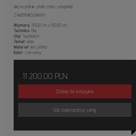
olej na płótnie, płatki złota i szlagmetal
ZAWERNIKSOWANY
Wymiary:
110.00 cm x 150.00 cm
Technika:
Olej
Styl:
Symbolizm
Temat:
anioł
Materiał:
len, płótno
Kolor:
czerwony
11 200,00
PLN
Dodaj do koszyka
lub zaproponuj cenę