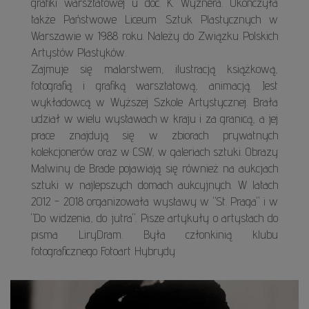
grafiki warsztatowej u doc. K. Wyznera. Ukończyła
także Państwowe Liceum Sztuk Plastycznych w
Warszawie w 1988 roku. Należy do Związku Polskich
Artystów Plastyków.
Zajmuje się malarstwem, ilustracją książkową,
fotografią i grafiką warsztatową, animacją. Jest
wykładowcą w Wyższej Szkole Artystycznej. Brała
udział w wielu wystawach w kraju i za granicą, a jej
prace znajdują się w zbiorach prywatnych
kolekcjonerów oraz w CSW, w galeriach sztuki. Obrazy
Malwiny de Brade pojawiają się również na aukcjach
sztuki w najlepszych domach aukcyjnych. W latach
2012 - 2018 organizowała wystawy w "St. Praga" i w
"Do widzenia, do jutra". Pisze artykuły o artystach do
pisma LiryDram. Była członkinią klubu
fotograficznego Fotoart Hybrydy