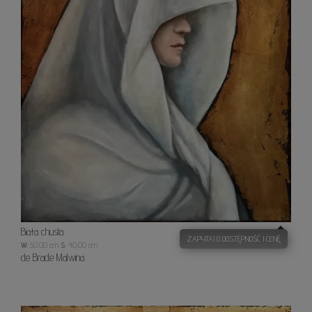
Biała chusta
ZAPYTAJ O DOSTĘPNOŚĆ I CENĘ
W:
50.00 cm
S:
40.00 cm
de Brade Malwina
W