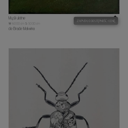
Myśli ulotne
ZAPYTAJ O DOSTĘPNOŚĆ I CENĘ
W:
60.00 cm
S:
50.00 cm
de Brade Malwina
Zaklę
żuk