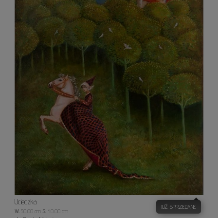
Ucieczka
JUŻ SPRZEDANE
W:
50.00 cm
S:
40.00 cm