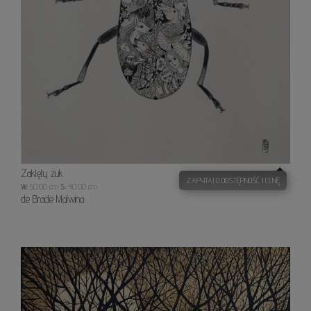
Zaklęty żuk
ZAPYTAJ O DOSTĘPNOŚĆ I CENĘ
W:
50.00 cm
S:
40.00 cm
de Brade Malwina
Złota
godzi