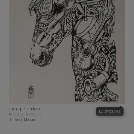
O muzyce to historia
JUŻ SPRZEDANE
W:
24.00 cm
S:
19.00 cm
de Brade Malwina