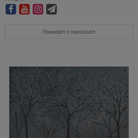
Powiadom o nowościach
Zimo
space