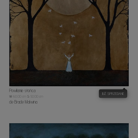
Powitanie słońca
JUŻ SPRZEDANE
W:
60.00 cm
S:
50.00 cm
de Brade Malwina
Sen