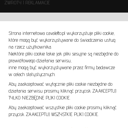
ZWROTY I REKLAMACJE
WARUNKI UŻYTKOWANIA
Strona internetowa cavaletto.pl wykorzystuje pliki cookie,
REGULAMIN
które mogą być wykorzystywane do świadczenia usług
REGULAMIN AUKCJI
na rzecz użytkownika.
Niektóre pliki cookie takie jak pliki sesyjne są niezbędne do
POLITYKA PRYWATNOŚCI
prawidłowego działania serwisu,
POLITYKA COOKIES
inne mogą być wykorzystywane przez firmy badawcze
w celach statystycznych.
Aby zaakceptować wyłącznie pliki cookie niezbędne do
działania serwisu prosimy kliknąć przycisk ZAAKCEPTUJ
Lo
TYLKO NIEZBĘDNE PLIKI COOKIE.
se
Aby zaakceptować wszystkie pliki cookie prosimy kliknąć
przycisk ZAAKCEPTUJ WSZYSTKIE PLIKI COOKIE.