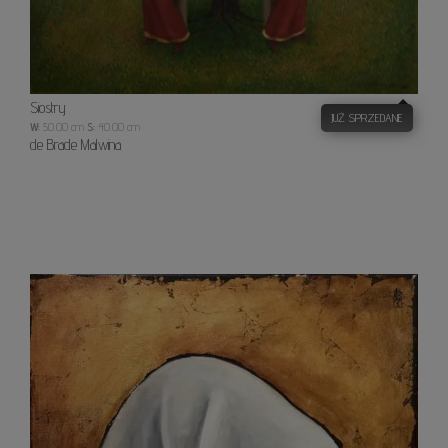
Siostry
JUŻ SPRZEDANE
W:
50.00 cm
S:
40.00 cm
de Brade Malwina
Biała
chust