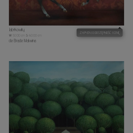
Jabłkowity
ZAPYTAJ O DOSTĘPNOŚĆ I CENĘ
W:
50.00 cm
S:
60.00 cm
de Brade Malwina
Biały
dwor