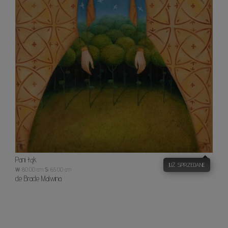
Pani łąk
JUŻ SPRZEDANE
W:
80.00 cm
S:
65.00 cm
de Brade Malwina