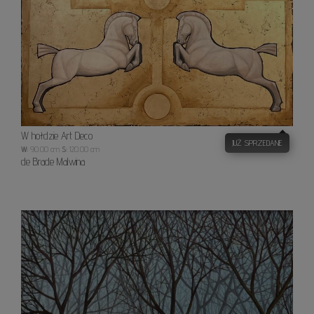
hołdz
Art
Deco
W hołdzie Art Deco
JUŻ SPRZEDANE
W:
90.00 cm
S:
120.00 cm
de Brade Malwina
Space