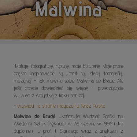
Malwina
"Maluję, fotografuję, rysuję, robię biżuterię. Moje prace
często inspirowane są literaturą, starą fotografią,
muzyką" - tak mówi o sobie Malwina de Brade. Ale
jeśli chcecie dowiedzieć się więcej - przeczytajcie
wywiad z Artystką z linku poniżej:
- wywiad na stronie magazynu Teraz Polska
Malwina de Bradé
ukończyła Wydział Grafiki na
Akademii Sztuk Pięknych w Warszawie w 1995 roku
dyplomem u prof. J. Stannego wraz z aneksem z