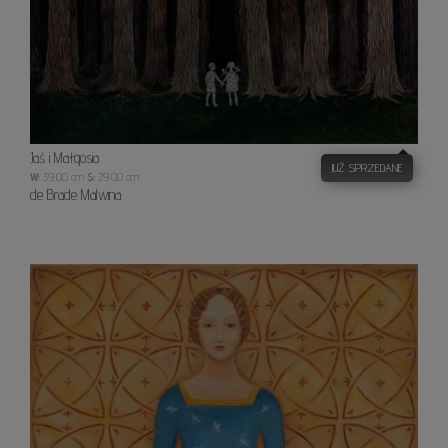
Jaś i Małgosia
JUŻ SPRZEDANE
W:
39.00 cm
S:
29.00 cm
de Brade Malwina
Pani
łąk