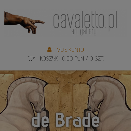
L
S
MOJE KONTO
KOSZYK: 0,00 PLN / 0 SZT.
de Brade