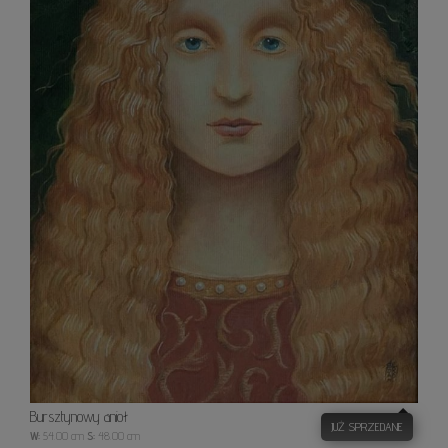
Bursztynowy anioł
JUŻ SPRZEDANE
W:
54.00 cm
S:
48.00 cm