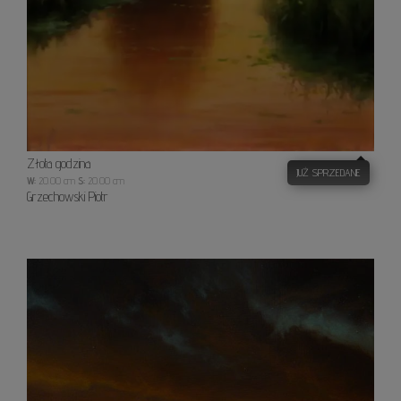
Złota godzina
JUŻ SPRZEDANE
W:
20.00 cm
S:
20.00 cm
Grzechowski Piotr
Eveni
Palett