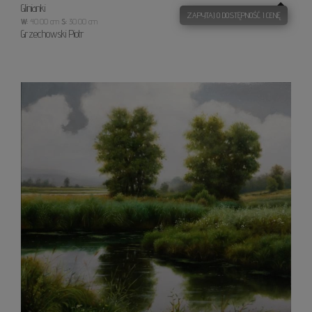
Glinianki
ZAPYTAJ O DOSTĘPNOŚĆ I CENĘ
W:
40.00 cm
S:
30.00 cm
Grzechowski Piotr
Green
Enoug
For
Airpla
Mode
On
II