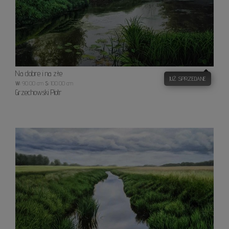
Na dobre i na złe
JUŻ SPRZEDANE
W:
90.00 cm
S:
100.00 cm
Grzechowski Piotr
W
lustrz