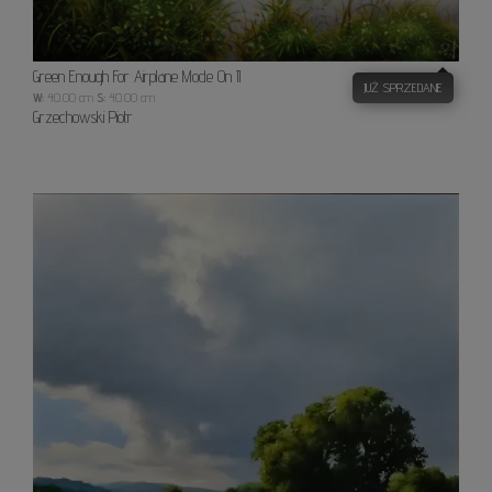
Green Enough For Airplane Mode On II
JUŻ SPRZEDANE
W:
40.00 cm
S:
40.00 cm
Grzechowski Piotr
Oaza