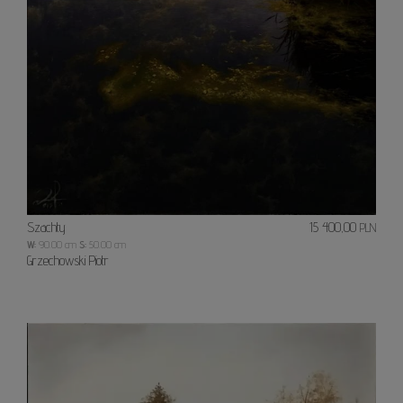
Szachty
15 400,00
PLN
W:
90.00 cm
S:
50.00 cm
Grzechowski Piotr
Jesien
Space