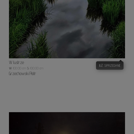
W lustrze
JUŻ SPRZEDANE
W:
100.00 cm
S:
100.00 cm
Grzechowski Piotr
Glinian