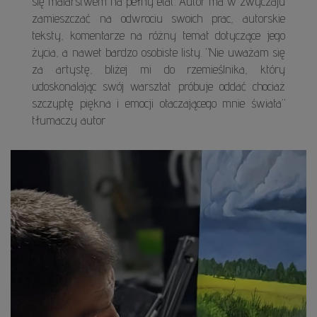
się malarstwem na pełny etat. Autor ma w zwyczaju
zamieszczać na odwrociu swoich prac, autorskie
teksty, komentarze na różny temat dotyczące jego
życia, a nawet bardzo osobiste listy. ”Nie uważam się
za artystę, bliżej mi do rzemieślnika, który
udoskonalając swój warsztat próbuje oddać chociaż
szczyptę piękna i emocji otaczającego mnie świata”
tłumaczy autor