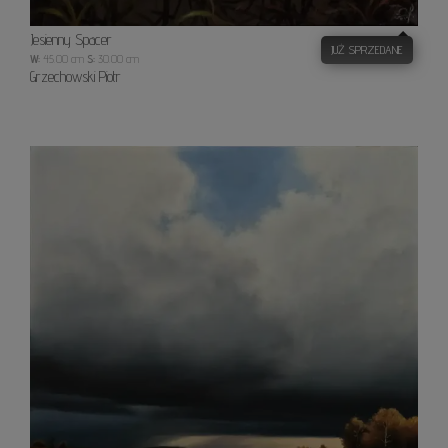
Jesienny Spacer
JUŻ SPRZEDANE
W:
45.00 cm
S:
30.00 cm
Grzechowski Piotr
Low
altitud