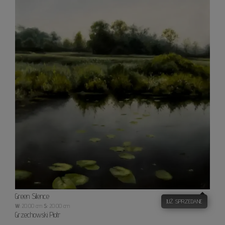
Silenc
Green Silence
JUŻ SPRZEDANE
W:
20.00 cm
S:
20.00 cm
Grzechowski Piotr