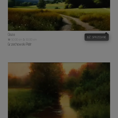
Oaza
JUŻ SPRZEDANE
W:
50.00 cm
S:
50.00 cm
Grzechowski Piotr
Złota
godzi