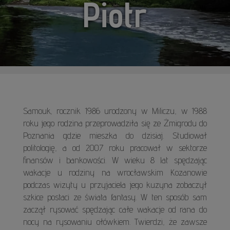
Piotr
Samouk, rocznik 1986 urodzony w Miliczu, w 1988
roku jego rodzina przeprowadziła się ze Żmigrodu do
Poznania gdzie mieszka do dzisiaj. Studiował
politologię, a od 2007 roku pracował w sektorze
finansów i bankowości. W wieku 8 lat spędzając
wakacje u rodziny na wrocławskim Kozanowie
podczas wizyty u przyjaciela jego kuzyna zobaczył
szkice postaci ze świata fantasy. W ten sposób sam
zaczął rysować spędzając całe wakacje od rana do
nocy na rysowaniu ołówkiem. Twierdzi, że zawsze