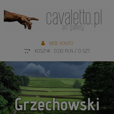
L
S
MOJE KONTO
KOSZYK: 0,00 PLN / 0 SZT.
Grzechowski