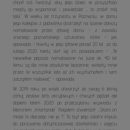
chciał coś tworzyć aby jego dzieci w przyszłości
mogły go wspominać i powiedzieć „ to zrobił mój
tata”. W wieku lat trzynastu w Poznaniu, w domu
jego kolegów z podwórka dostrzegł na ścianie obrazy
namalowane przez głowę domu - z zawodu
znanego poznańskiego sztukatora, które - jak
opowiada - tkwiły w jego głowie ponad 20 lat, aż do
lutego 2020 kiedy stał się ich posiadaczem - „Te
niewielkie pejzaże namalowane na jucie ok. 40 lat
temu są dla mnie absolutnie bezcenne, wołały mnie
przez te wszystkie lata aż ich wysłuchałem i sam
zacząłem malować” - opowiada.
W 2019 roku po wigilii otworzył ze swoją 6 letnią
córką zestaw farb akrylowych i chwycił pędzel ale
dopiero latem 2020 po przeczytaniu wywiadu z
Marcinem „mrartpride” Rogalem stwierdził: „Skoro on
może to dlaczego nie ja ?” To był jego ostatni impuls
do porzucenia dotychczasowej działalności i zajęciu