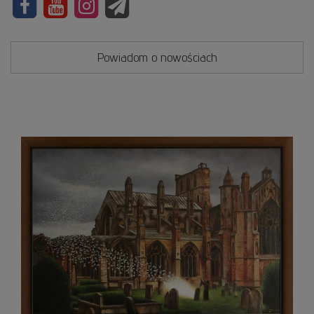
Powiadom o nowościach
Uwolni