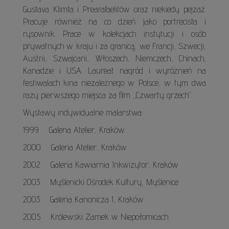
Gustava Klimta i Prearafaelitów oraz niekiedy pejzaż.
Pracuje również na co dzień jako portrecista i
rysownik. Prace w kolekcjach instytucji i osób
prywatnych w kraju i za granicą, we Francji, Szwecji,
Austrii, Szwajcarii, Włoszech, Niemczech, Chinach,
Kanadzie i USA. Laureat nagród i wyróżnień na
festiwalach kina niezależnego w Polsce, w tym dwa
razy pierwszego miejsca za film „Czwarty grzech”.
Wystawy indywidualne malarstwa:
1999 Galeria Atelier, Kraków
2000 Galeria Atelier, Kraków
2002 Galeria Kawiarnia Inkwizytor, Kraków
2003 Myślenicki Ośrodek Kultury, Myślenice
2003 Galeria Kanonicza 1, Kraków
2005 Królewski Zamek w Niepołomicach