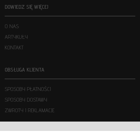
DOWIEDZ SIĘ WIĘCEJ
O NAS
ARTYKUŁY
KONTAKT
OBSŁUGA KLIENTA
SPOSOBY PŁATNOŚCI
SPOSOBY DOSTAWY
ZWROTY I REKLAMACJE
WARUNKI UŻYTKOWANIA