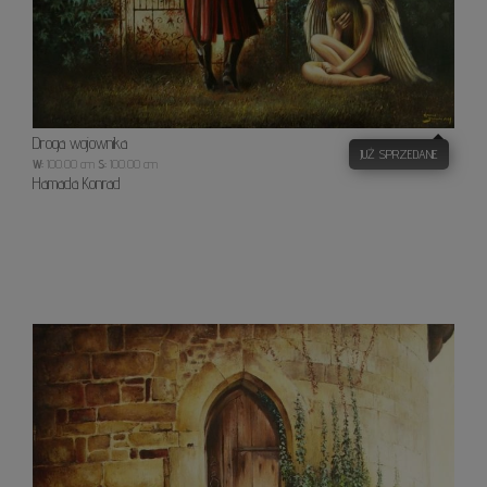
Droga wojownika
JUŻ SPRZEDANE
W:
100.00 cm
S:
100.00 cm
Hamada Konrad
Baśń