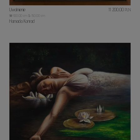
Uwolnienie
11 200,00
PLN
W:
100.00 cm
S:
150.00 cm
Hamada Konrad
Ofelia