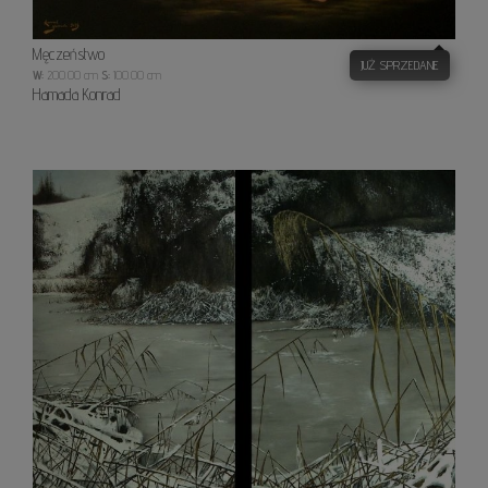
Męczeństwo
JUŻ SPRZEDANE
W:
200.00 cm
S:
100.00 cm
Hamada Konrad
Mróz