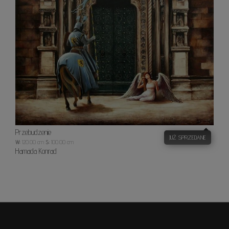
Przebudzenie
JUŻ SPRZEDANE
W:
120.00 cm
S:
100.00 cm
Hamada Konrad