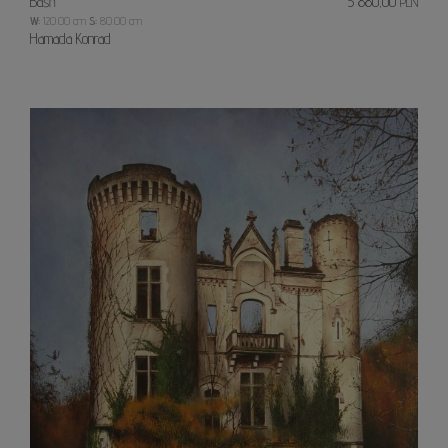
Baśń
5 880,00
PLN
W:
120.00 cm
S:
80.00 cm
Hamada Konrad
Biała
dama