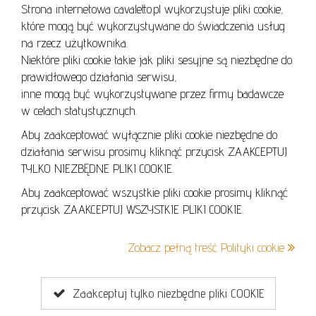
Strona internetowa cavaletto.pl wykorzystuje pliki cookie,
REGULAMIN
które mogą być wykorzystywane do świadczenia usług
REGULAMIN AUKCJI
na rzecz użytkownika.
Niektóre pliki cookie takie jak pliki sesyjne są niezbędne do
POLITYKA PRYWATNOŚCI
prawidłowego działania serwisu,
POLITYKA COOKIES
inne mogą być wykorzystywane przez firmy badawcze
w celach statystycznych.
Aby zaakceptować wyłącznie pliki cookie niezbędne do
działania serwisu prosimy kliknąć przycisk ZAAKCEPTUJ
Lo
TYLKO NIEZBĘDNE PLIKI COOKIE.
se
Aby zaakceptować wszystkie pliki cookie prosimy kliknąć
przycisk ZAAKCEPTUJ WSZYSTKIE PLIKI COOKIE.
+48 605 240 157
Zobacz pełną treść Polityki cookie
kontakt@cavaletto.pl
Zaakceptuj tylko niezbędne pliki COOKIE