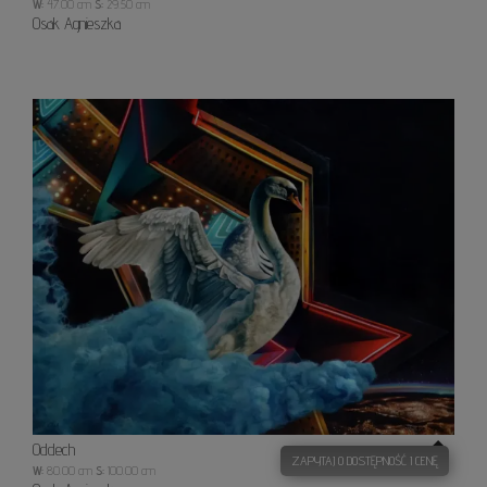
W:
47.00 cm
S:
29.50 cm
Osak Agnieszka
Odde
Oddech
ZAPYTAJ O DOSTĘPNOŚĆ I CENĘ
W:
80.00 cm
S:
100.00 cm