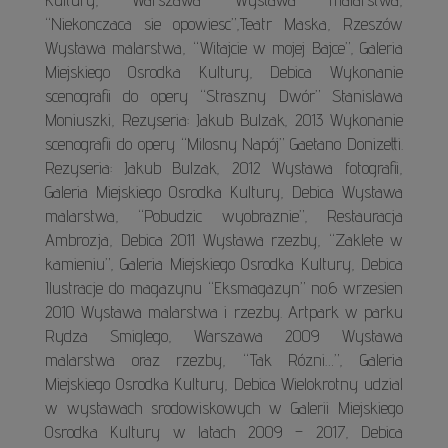
“Niekonczaca sie opowiesc”,Teatr Maska, Rzeszów
Wystawa malarstwa, “Witajcie w mojej Bajce”, Galeria
Miejskiego Osrodka Kultury, Debica Wykonanie
scenografii do opery “Straszny Dwór” Stanislawa
Moniuszki, Rezyseria: Jakub Bulzak, 2013 Wykonanie
scenografii do opery “Milosny Napój” Gaetano Donizetti.
Rezyseria: Jakub Bulzak, 2012 Wystawa fotografii,
Galeria Miejskiego Osrodka Kultury, Debica Wystawa
malarstwa, “Pobudzic wyobraznie”, Restauracja
Ambrozja, Debica 2011 Wystawa rzezby, “Zaklete w
kamieniu”, Galeria Miejskiego Osrodka Kultury, Debica
Ilustracje do magazynu “Eksmagazyn” no.6 wrzesien
2010 Wystawa malarstwa i rzezby. Artpark w parku
Rydza Smiglego, Warszawa 2009 Wystawa
malarstwa oraz rzezby, “Tak Rózni…”, Galeria
Miejskiego Osrodka Kultury, Debica Wielokrotny udzial
w wystawach srodowiskowych w Galerii Miejskiego
Osrodka Kultury w latach 2009 – 2017, Debica