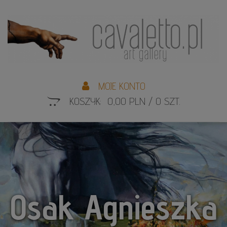
L
S
MOJE KONTO
KOSZYK: 0,00 PLN / 0 SZT.
Osak Agnieszka