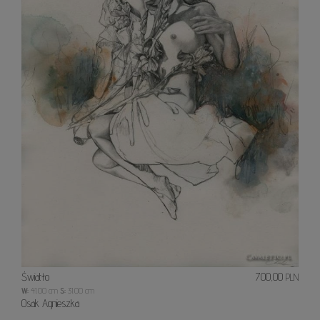
Światło
700,00
PLN
W:
41.00 cm
S:
31.00 cm
Osak Agnieszka