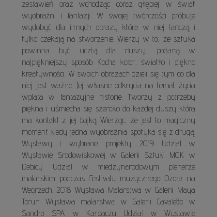
zestawień oraz wchodząc coraz głębiej w świat
wyobraźni i fantazji. W swojej twórczości próbuje
wydobyć dla innych obrazy które w niej tańczą i
tylko czekają na stworzenie. Wierzy w to, że sztuka
powinna być ucztą dla duszy, podaną w
najpiękniejszy sposób. Kocha kolor, światło i piękno
kreatywności. W swoich obrazach dzieli się tym co dla
niej jest ważne. Jej własne odkrycia na temat życia
wplata w fantazyjne historie. Tworzy z potrzeby
piękna i uśmiecha się szeroko do każdej duszy która
ma kontakt z jej bajką. Wierząc, że jest to magiczny
moment kiedy jedna wyobraźnia spotyka się z drugą.
Wystawy i wybrane projekty: 2019 Udzial w
Wystawie Srodowiskowej w Galerii Sztuki MOK w
Debicy. Udzial w miedzynarodowym plenerze
malarskim podczas Festivalu muzycznego Ozora na
Wegrzech. 2018 Wystawa Malarstwa w Galerii Maya
Torun Wystawa malarstwa w Galerii Cavaletto w
Sandra SPA w Karpaczu Udzial w Wystawie