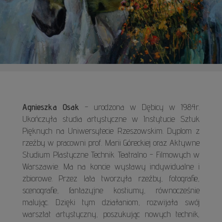
Agnieszka Osak
- urodzona w Dębicy w 1984r.
Ukończyła studia artystyczne w Instytucie Sztuk
Pięknych na Uniwersytecie Rzeszowskim. Dyplom z
rzeźby w pracowni prof. Marii Góreckiej oraz Aktywne
Studium Plastyczne Technik Teatralno - Filmowych w
Warszawie. Ma na koncie wystawy indywidualne i
zbiorowe. Przez lata tworzyła rzeźby, fotografie,
scenografie, fantazyjne kostiumy, równocześnie
malując. Dzięki tym działaniom, rozwijała swój
warsztat artystyczny, poszukując nowych technik,