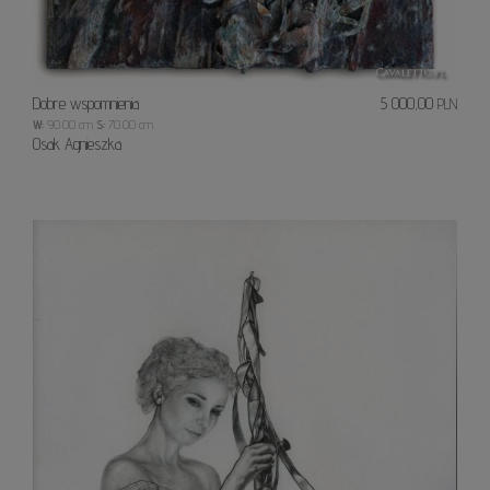
Dobre wspomnienia
5 000,00
PLN
W:
90.00 cm
S:
70.00 cm
Osak Agnieszka
Blisko
Ziemi