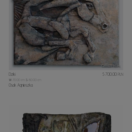
Dziki
5 700,00
PLN
W:
70.00 cm
S:
80.00 cm
Osak Agnieszka
Źródł