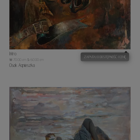
Intro
ZAPYTAJ O DOSTĘPNOŚĆ I CENĘ
W:
70.00 cm
S:
60.00 cm
Osak Agnieszka
Szept
fal