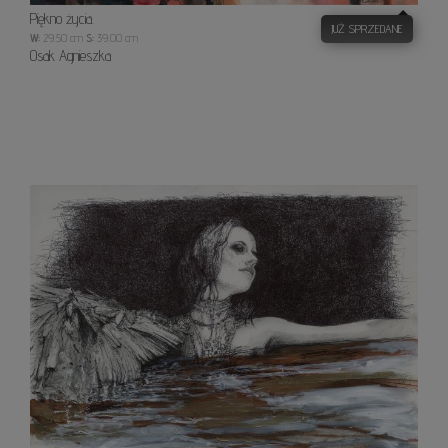
Piękno życia.
JUŻ SPRZEDANE
W:
29.50 cm
S:
39.00 cm
Osak Agnieszka
Anioł