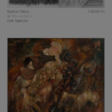
Mądrość Natury
3 100,00
PLN
W:
41.00 cm
S:
31.00 cm
Osak Agnieszka
Intro