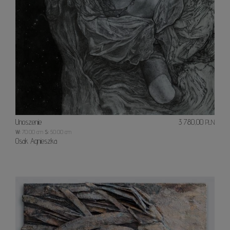
Unoszenie
3 780,00
PLN
W:
70.00 cm
S:
50.00 cm
Osak Agnieszka
Dziki