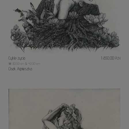
Cykle życia
1 850,00
PLN
W:
30.00 cm
S:
42.00 cm
Osak Agnieszka
Świat