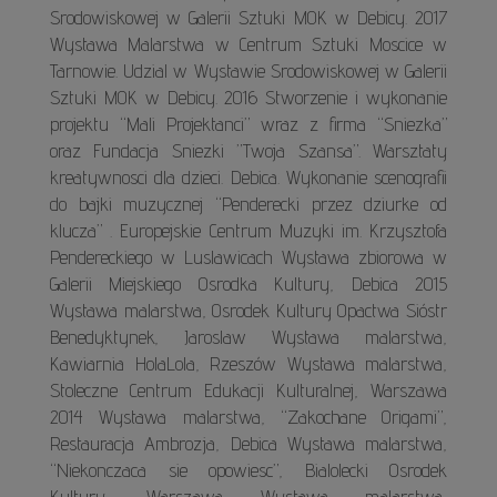
Srodowiskowej w Galerii Sztuki MOK w Debicy. 2017
Wystawa Malarstwa w Centrum Sztuki Moscice w
Tarnowie. Udzial w Wystawie Srodowiskowej w Galerii
Sztuki MOK w Debicy. 2016 Stworzenie i wykonanie
projektu “Mali Projektanci” wraz z firma “Sniezka”
oraz Fundacja Sniezki ”Twoja Szansa”. Warsztaty
kreatywnosci dla dzieci. Debica. Wykonanie scenografii
do bajki muzycznej “Penderecki przez dziurke od
klucza” . Europejskie Centrum Muzyki im. Krzysztofa
Pendereckiego w Luslawicach Wystawa zbiorowa w
Galerii Miejskiego Osrodka Kultury, Debica 2015
Wystawa malarstwa, Osrodek Kultury Opactwa Sióstr
Benedyktynek, Jaroslaw Wystawa malarstwa,
Kawiarnia HolaLola, Rzeszów Wystawa malarstwa,
Stoleczne Centrum Edukacji Kulturalnej, Warszawa
2014 Wystawa malarstwa, “Zakochane Origami”,
Restauracja Ambrozja, Debica Wystawa malarstwa,
“Niekonczaca sie opowiesc”, Bialolecki Osrodek
Kultury, Warszawa Wystawa malarstwa,