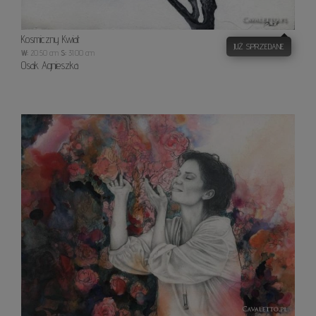
Kosmiczny Kwiat
JUŻ SPRZEDANE
W:
20.50 cm
S:
31.00 cm
Osak Agnieszka
Piękn
życia.