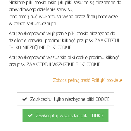
Niektóre pliki cookie takie jak pliki sesyjne są niezbędne do
prawidłowego działania serwisu,
inne mogą być wykorzystywane przez firmy badawcze
w celach statystycznych.
Aby zaakceptować wyłącznie pliki cookie niezbędne do
działania serwisu prosimy kliknąć przycisk ZAAKCEPTUJ
Lustro dusz
ZAPYTAJ O DOSTĘPNOŚĆ I CENĘ
W:
90.00 cm
S:
70.00 cm
TYLKO NIEZBĘDNE PLIKI COOKIE.
Osak Agnieszka
Aby zaakceptować wszystkie pliki cookie prosimy kliknąć
przycisk ZAAKCEPTUJ WSZYSTKIE PLIKI COOKIE.
Stan
prze
Zobacz pełną treść Polityki cookie
Zaakceptuj tylko niezbędne pliki COOKIE
Zaakceptuj wszystkie pliki COOKIE