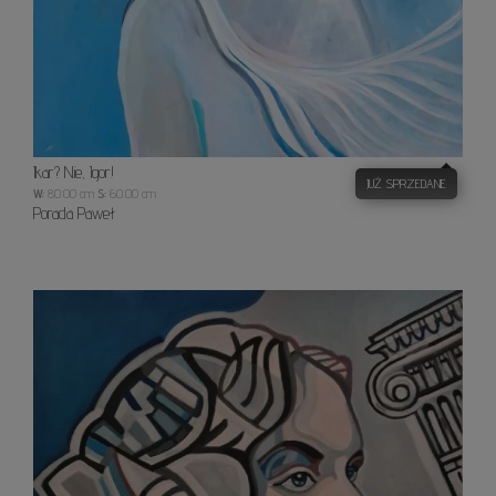
Ikar? Nie, Igor!
JUŻ SPRZEDANE
W:
80.00 cm
S:
60.00 cm
Porada Paweł
Kawa
w
Rzymi