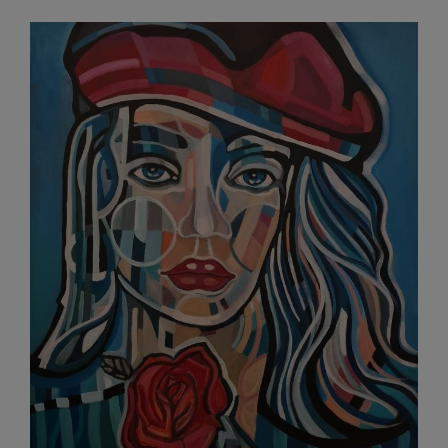
Rand
w
Paryż