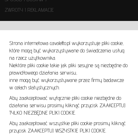
ZWROTY I REKLAMACJE
WARUNKI UŻYTKOWANIA
Strona internetowa cavaletto.pl wykorzystuje pliki cookie,
REGULAMIN
które mogą być wykorzystywane do świadczenia usług
REGULAMIN AUKCJI
na rzecz użytkownika.
Niektóre pliki cookie takie jak pliki sesyjne są niezbędne do
POLITYKA PRYWATNOŚCI
prawidłowego działania serwisu,
POLITYKA COOKIES
inne mogą być wykorzystywane przez firmy badawcze
w celach statystycznych.
Aby zaakceptować wyłącznie pliki cookie niezbędne do
działania serwisu prosimy kliknąć przycisk ZAAKCEPTUJ
Lo
TYLKO NIEZBĘDNE PLIKI COOKIE.
se
Aby zaakceptować wszystkie pliki cookie prosimy kliknąć
przycisk ZAAKCEPTUJ WSZYSTKIE PLIKI COOKIE.