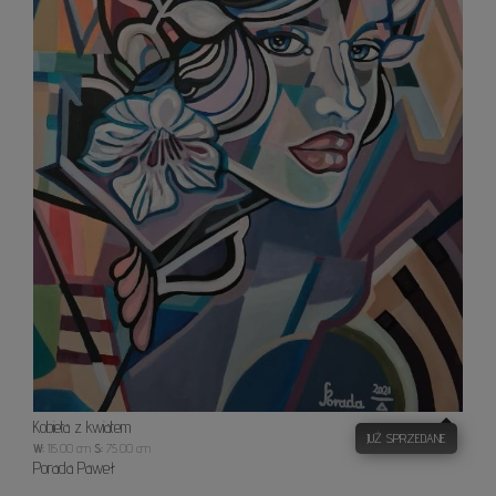
Kobieta z kwiatem
JUŻ SPRZEDANE
W:
115.00 cm
S:
75.00 cm
Porada Paweł