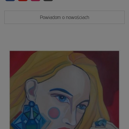
Powiadom o nowościach
Kobie