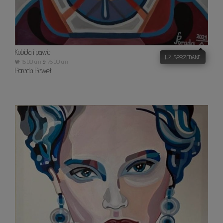
Kobieta i pawie
JUŻ SPRZEDANE
W:
115.00 cm
S:
75.00 cm
Porada Paweł
Dotyk