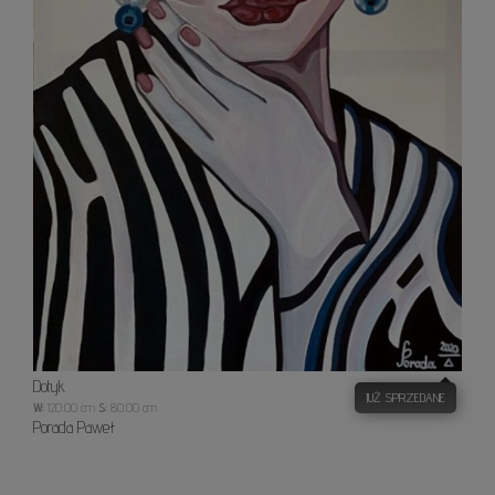
Dotyk
JUŻ SPRZEDANE
W:
120.00 cm
S:
80.00 cm
Porada Paweł