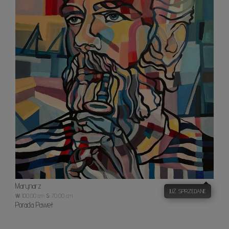
Marynarz
JUŻ SPRZEDANE
W:
100.00 cm
S:
70.00 cm
Porada Paweł