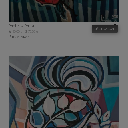
Randka w Paryżu
JUŻ SPRZEDANE
W:
90.00 cm
S:
70.00 cm
Porada Paweł
Kobiet
z
kwiat