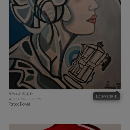
Kawa w Rzymie
JUŻ SPRZEDANE
W:
90.00 cm
S:
70.00 cm
Porada Paweł
Z