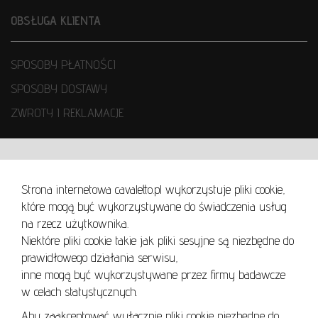
OBSŁUGA KLIENTA
SPOSOBY PŁATNOŚCI
SPOSOBY DOSTAWY
ZWROTY I REKLAMACJE
WARUNKI UŻYTKOWANIA
Strona internetowa cavaletto.pl wykorzystuje pliki cookie,
REGULAMIN
które mogą być wykorzystywane do świadczenia usług
REGULAMIN AUKCJI
na rzecz użytkownika.
Niektóre pliki cookie takie jak pliki sesyjne są niezbędne do
POLITYKA PRYWATNOŚCI
prawidłowego działania serwisu,
POLITYKA COOKIES
inne mogą być wykorzystywane przez firmy badawcze
w celach statystycznych.
Aby zaakceptować wyłącznie pliki cookie niezbędne do