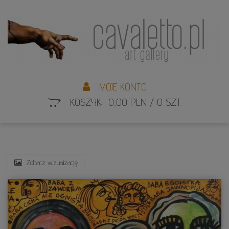
L
S
MOJE KONTO
KOSZYK: 0,00 PLN / 0 SZT.
Zobacz wizualizację