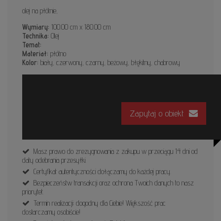
olej na płótnie,
Wymiary:
100.00 cm x 180.00 cm
Technika:
Olej
Temat:
Materiał:
płótno
Kolor:
biały, czerwony, czarny, beżowy, błękitny, chabrowy
Zapytaj o obiekt
Masz prawo do zrezygnowania z zakupu w przeciągu 14 dni od
daty odebrania przesyłki.
Certyfikat autentyczności dołączamy do każdej pracy.
Bezpieczeństw transakcji oraz ochrona Twoich danych to nasz
priorytet.
Termin realizacji: dogodny dla Ciebie! Większość prac
dostarczamy osobiście!