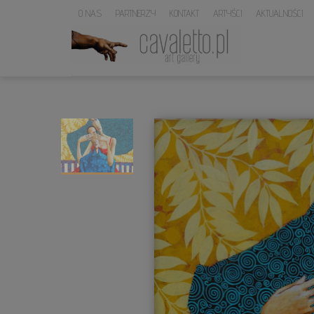
O NAS
PARTNERZY
KONTAKT
ARTYŚCI
AKTUALNOŚCI
LOGO
SERWISU