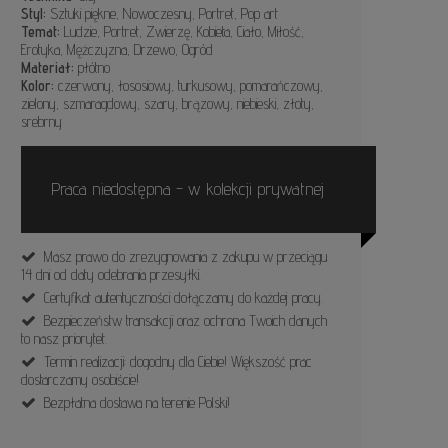
Styl:
Sztuki piękne, Nowoczesny, Portret, Pop art
Temat:
Ludzie, Portret, Zwierzę, Kobieta, Ciało, Miłość,
Erotyka, Mężczyzna, Drzewo, Ogród
Materiał:
płótno
Kolor:
czerwony, łososiowy, turkusowy, pomarańczowy,
zielony, szmaragdowy, szary, brązowy, niebieski, złoty,
srebrny
Praca niedostępna - w kolekcji prywatnej
Masz prawo do zrezygnowania z zakupu w przeciągu
14 dni od daty odebrania przesyłki.
Certyfikat autentyczności dołączamy do każdej pracy.
Bezpieczeństw transakcji oraz ochrona Twoich danych
to nasz priorytet.
Termin realizacji: dogodny dla Ciebie! Większość prac
dostarczamy osobiście!
Bezpłatna dostawa na terenie Polski!