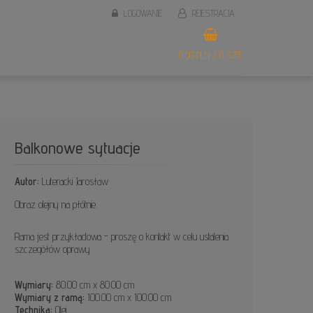
LOGOWANIE
REJESTRACJA
0,00 PLN / 0 SZT.
Balkonowe sytuacje
Autor:
Luteracki Jarosław
Obraz olejny na płótnie.
Rama jest przykładowa - proszę o kontakt w celu ustalenia
szczegółów oprawy.
Wymiary:
80.00 cm x 80.00 cm
Wymiary z ramą:
100.00 cm x 100.00 cm
Technika:
Olej