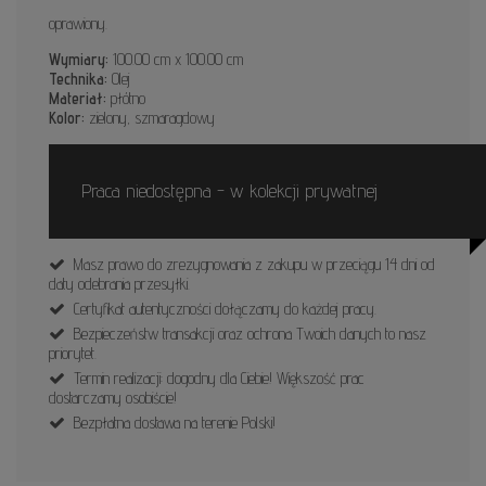
oprawiony.
Wymiary:
100.00 cm x 100.00 cm
Technika:
Olej
Materiał:
płótno
Kolor:
zielony, szmaragdowy
Praca niedostępna - w kolekcji prywatnej
Masz prawo do zrezygnowania z zakupu w przeciągu 14 dni od
daty odebrania przesyłki.
Certyfikat autentyczności dołączamy do każdej pracy.
Bezpieczeństw transakcji oraz ochrona Twoich danych to nasz
priorytet.
Termin realizacji: dogodny dla Ciebie! Większość prac
dostarczamy osobiście!
Bezpłatna dostawa na terenie Polski!