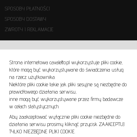
SPOSOBY PŁATNOŚCI
SPOSOBY DOSTAWY
ZWROTY I REKLAMACJE
WARUNKI UŻYTKOWANIA
Strona internetowa cavaletto.pl wykorzystuje pliki cookie,
REGULAMIN
które mogą być wykorzystywane do świadczenia usług
REGULAMIN AUKCJI
na rzecz użytkownika.
Niektóre pliki cookie takie jak pliki sesyjne są niezbędne do
POLITYKA PRYWATNOŚCI
prawidłowego działania serwisu,
POLITYKA COOKIES
inne mogą być wykorzystywane przez firmy badawcze
w celach statystycznych.
Aby zaakceptować wyłącznie pliki cookie niezbędne do
działania serwisu prosimy kliknąć przycisk ZAAKCEPTUJ
Lo
TYLKO NIEZBĘDNE PLIKI COOKIE.
se