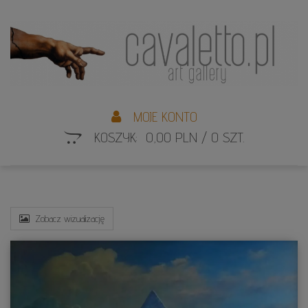
L
S
MOJE KONTO
KOSZYK: 0,00 PLN / 0 SZT.
Zobacz wizualizację