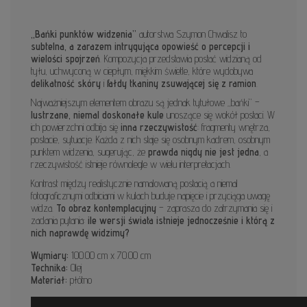
„Bańki punktów widzenia”
autorstwa
Szymon Chwalisz
to
subtelna, a zarazem intrygująca opowieść o percepcji i
wielości spojrzeń
. Kompozycja przedstawia postać widzianą od
tyłu, uchwyconą w ciepłym, miękkim świetle, które wydobywa
delikatność skóry
i
fałdy tkaniny zsuwającej się z ramion
.
Najważniejszym elementem obrazu są jednak tytułowe „bańki” –
lustrzane, niemal doskonałe kule
unoszące się wokół postaci. W
ich powierzchni odbija się
inna rzeczywistość
: fragmenty wnętrza,
postacie, sytuacje. Każda z nich staje się osobnym kadrem, osobnym
punktem widzenia, sugerując, że
prawda nigdy nie jest jedna
, a
rzeczywistość istnieje równolegle w wielu interpretacjach.
Kontrast między realistycznie namalowaną postacią a niemal
fotograficznymi odbiciami w kulach buduje napięcie i przyciąga uwagę
widza.
To obraz kontemplacyjny
– zaprasza do zatrzymania się i
zadania pytania:
ile wersji świata istnieje jednocześnie i którą z
nich naprawdę widzimy?
Wymiary:
100.00 cm x 70.00 cm
Technika:
Olej
Materiał:
płótno