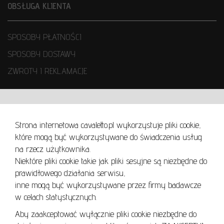
OBSŁUGA KLIENTA
SPOSOBY PŁATNOŚCI
SPOSOBY DOSTAWY
ZWROTY I REKLAMACJE
WARUNKI UŻYTKOWANIA
Strona internetowa cavaletto.pl wykorzystuje pliki cookie,
REGULAMIN
które mogą być wykorzystywane do świadczenia usług
REGULAMIN AUKCJI
na rzecz użytkownika.
Niektóre pliki cookie takie jak pliki sesyjne są niezbędne do
POLITYKA PRYWATNOŚCI
prawidłowego działania serwisu,
POLITYKA COOKIES
inne mogą być wykorzystywane przez firmy badawcze
w celach statystycznych.
Aby zaakceptować wyłącznie pliki cookie niezbędne do