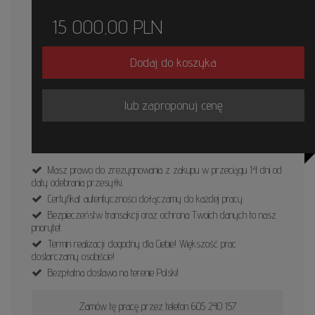
15 000,00
PLN
Dodaj do koszyka
lub zaproponuj cenę
Masz prawo do zrezygnowania z zakupu w przeciągu 14 dni od
daty odebrania przesyłki.
Certyfikat autentyczności dołączamy do każdej pracy.
Bezpieczeństw transakcji oraz ochrona Twoich danych to nasz
priorytet.
Termin realizacji: dogodny dla Ciebie! Większość prac
dostarczamy osobiście!
Bezpłatna dostawa na terenie Polski!
Zamów tę pracę przez telefon 605 240 157