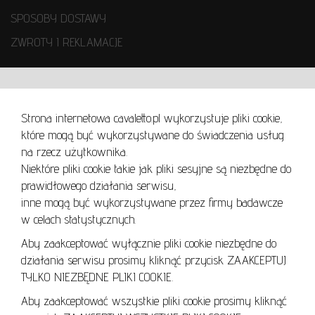
SPOSOBY DOSTAWY
ZWROTY I REKLAMACJE
WARUNKI UŻYTKOWANIA
Strona internetowa cavaletto.pl wykorzystuje pliki cookie,
REGULAMIN
które mogą być wykorzystywane do świadczenia usług
REGULAMIN AUKCJI
na rzecz użytkownika.
Niektóre pliki cookie takie jak pliki sesyjne są niezbędne do
POLITYKA PRYWATNOŚCI
prawidłowego działania serwisu,
POLITYKA COOKIES
inne mogą być wykorzystywane przez firmy badawcze
w celach statystycznych.
Aby zaakceptować wyłącznie pliki cookie niezbędne do
działania serwisu prosimy kliknąć przycisk ZAAKCEPTUJ
Lo
TYLKO NIEZBĘDNE PLIKI COOKIE.
se
Aby zaakceptować wszystkie pliki cookie prosimy kliknąć