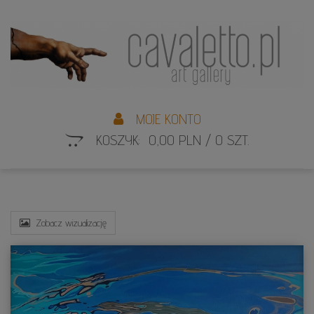
L
S
MOJE KONTO
KOSZYK: 0,00 PLN / 0 SZT.
Zobacz wizualizację