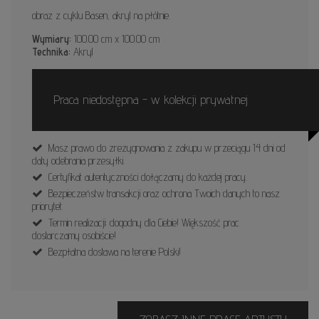
obraz z cyklu Basen, akryl na płótnie.
Wymiary:
100.00 cm x 100.00 cm
Technika:
Akryl
Praca niedostępna - w kolekcji prywatnej
Masz prawo do zrezygnowania z zakupu w przeciągu 14 dni od
daty odebrania przesyłki.
Certyfikat autentyczności dołączamy do każdej pracy.
Bezpieczeństw transakcji oraz ochrona Twoich danych to nasz
priorytet.
Termin realizacji: dogodny dla Ciebie! Większość prac
dostarczamy osobiście!
Bezpłatna dostawa na terenie Polski!