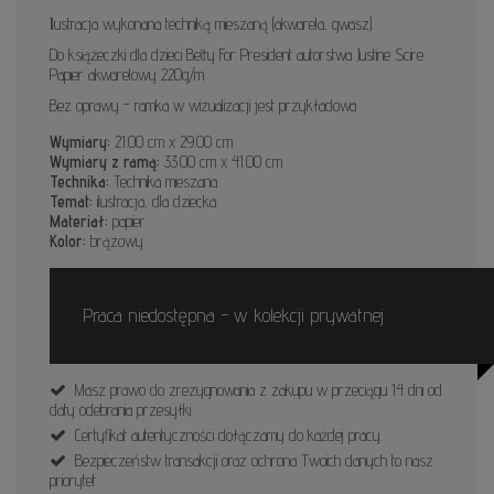
Ilustracja wykonana techniką mieszaną (akwarela, gwasz).
Do książeczki dla dzieci Betty For President autorstwa Justine Scire.
Papier akwarelowy 220g/m.
Bez oprawy - ramka w wizualizacji jest przykładowa
Wymiary:
21.00 cm x 29.00 cm
Wymiary z ramą:
33.00 cm x 41.00 cm
Technika:
Technika mieszana
Temat:
ilustracja, dla dziecka
Materiał:
papier
Kolor:
brązowy
Praca niedostępna - w kolekcji prywatnej
Masz prawo do zrezygnowania z zakupu w przeciągu 14 dni od
daty odebrania przesyłki.
Certyfikat autentyczności dołączamy do każdej pracy.
Bezpieczeństw transakcji oraz ochrona Twoich danych to nasz
priorytet.