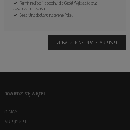
Termin realizacji: dogodny dla Ciebie! Większość prac
dostarczamy osobiście!
Bezpłatna dostawa na terenie Polski!
ZOBACZ INNE PRACE ARTYSTY
DOWIEDZ SIĘ WIĘCEJ
O NAS
ARTYKUŁY