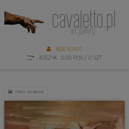
L
S
MOJE KONTO
KOSZYK: 0,00 PLN / 0 SZT.
Zobacz wizualizację