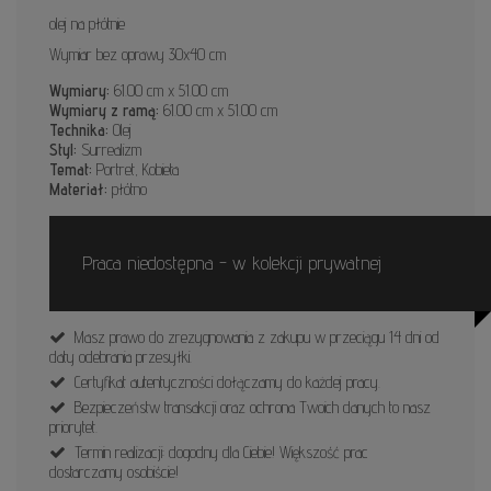
olej na płótnie
Wymiar bez oprawy 30x40 cm
Wymiary:
61.00 cm x 51.00 cm
Wymiary z ramą:
61.00 cm x 51.00 cm
Technika:
Olej
Styl:
Surrealizm
Temat:
Portret, Kobieta
Materiał:
płótno
Praca niedostępna - w kolekcji prywatnej
Masz prawo do zrezygnowania z zakupu w przeciągu 14 dni od
daty odebrania przesyłki.
Certyfikat autentyczności dołączamy do każdej pracy.
Bezpieczeństw transakcji oraz ochrona Twoich danych to nasz
priorytet.
Termin realizacji: dogodny dla Ciebie! Większość prac
dostarczamy osobiście!