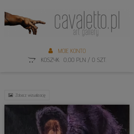
L
S
MOJE KONTO
KOSZYK: 0,00 PLN / 0 SZT.
Zobacz wizualizację