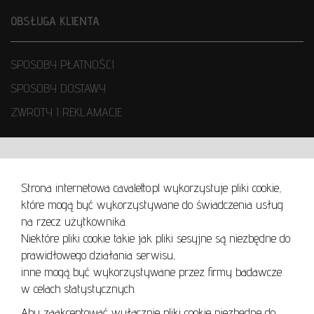
OBSŁUGA KLIENTA
SPOSOBY PŁATNOŚCI
SPOSOBY DOSTAWY
ZWROTY I REKLAMACJE
WARUNKI UŻYTKOWANIA
Strona internetowa cavaletto.pl wykorzystuje pliki cookie,
REGULAMIN
które mogą być wykorzystywane do świadczenia usług
REGULAMIN AUKCJI
na rzecz użytkownika.
Niektóre pliki cookie takie jak pliki sesyjne są niezbędne do
POLITYKA PRYWATNOŚCI
prawidłowego działania serwisu,
POLITYKA COOKIES
inne mogą być wykorzystywane przez firmy badawcze
w celach statystycznych.
Aby zaakceptować wyłącznie pliki cookie niezbędne do