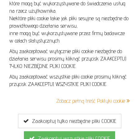
które mogą być wykorzystywane do świadczenia usług
REGULAMIN AUKCJI
na rzecz użytkownika.
Niektóre pliki cookie takie jak pliki sesyjne są niezbędne do
POLITYKA PRYWATNOŚCI
prawidłowego działania serwisu,
POLITYKA COOKIES
inne mogą być wykorzystywane przez firmy badawcze
w celach statystycznych.
Aby zaakceptować wyłącznie pliki cookie niezbędne do
działania serwisu prosimy kliknąć przycisk ZAAKCEPTUJ
Lo
TYLKO NIEZBĘDNE PLIKI COOKIE.
se
Aby zaakceptować wszystkie pliki cookie prosimy kliknąć
przycisk ZAAKCEPTUJ WSZYSTKIE PLIKI COOKIE.
+48 605 240 157
Zobacz pełną treść Polityki cookie
kontakt@cavaletto.pl
Zaakceptuj tylko niezbędne pliki COOKIE
Zaakceptuj wszystkie pliki COOKIE