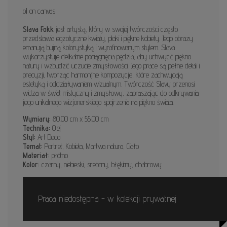
oil on canvas
Slava Fokk
jest artystą, który w swojej twórczości często
przedstawia egzotyczne kwiaty, ptaki i piękne kobiety. Jego obrazy
emanują bujną kolorystyką i wyrafinowanym stylem. Slava
wykorzystuje delikatne pociągnięcia pędzla, aby uchwycić piękno
natury i wzbudzić uczucie zmysłowości. Jego prace są pełne detali i
precyzji, tworząc harmonijne kompozycje, które zachwycają
estetyką i oddziaływaniem wizualnym. Twórczość Slavy przenosi
widza w świat mistyczny i zmysłowy, zapraszając do odkrywania
jego unikalnego wizjonerskiego spojrzenia na piękno świata.
Wymiary:
80.00 cm x 55.00 cm
Technika:
Olej
Styl:
Art Deco
Temat:
Portret, Kobieta, Martwa natura, Ciało
Materiał:
płótno
Kolor:
czarny, niebieski, srebrny, błękitny, chabrowy
Praca niedostępna - w kolekcji prywatnej