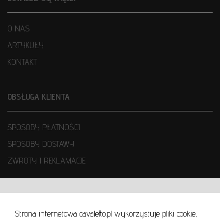
O NAS
ARTYKUŁY
KONTAKT
OBSŁUGA KLIENTA
SPOSOBY PŁATNOŚCI
SPOSOBY DOSTAWY
ZWROTY I REKLAMACJE
WARUNKI UŻYTKOWANIA
Strona internetowa cavaletto.pl wykorzystuje pliki cookie,
REGULAMIN