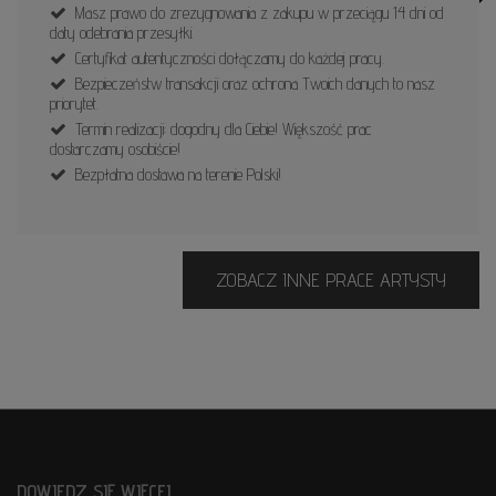
Masz prawo do zrezygnowania z zakupu w przeciągu 14 dni od
daty odebrania przesyłki.
Certyfikat autentyczności dołączamy do każdej pracy.
Bezpieczeństw transakcji oraz ochrona Twoich danych to nasz
priorytet.
Termin realizacji: dogodny dla Ciebie! Większość prac
dostarczamy osobiście!
Bezpłatna dostawa na terenie Polski!
ZOBACZ INNE PRACE ARTYSTY
DOWIEDZ SIĘ WIĘCEJ