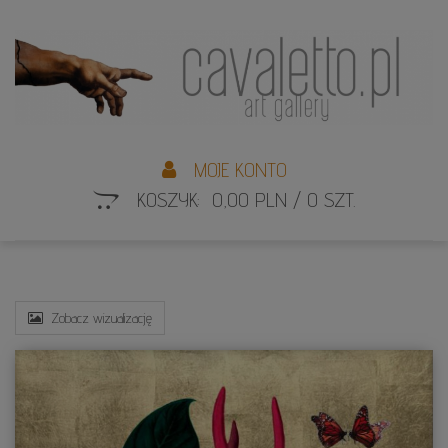
L
S
MOJE KONTO
KOSZYK: 0,00 PLN / 0 SZT.
Zobacz wizualizację