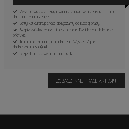
Masz prawo do zrezygnowania z zakupu w przeciągu 14 dni od
daty odebrania przesyłki.
Certyfikat autentyczności dołączamy do każdej pracy.
Bezpieczeństw transakcji oraz ochrona Twoich danych to nasz
priorytet.
Termin realizacji: dogodny dla Ciebie! Większość prac
dostarczamy osobiście!
Bezpłatna dostawa na terenie Polski!
ZOBACZ INNE PRACE ARTYSTY