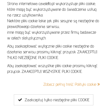
Strona internetowa cavaletto.pl wykorzystuje pliki cookie,
REGULAMIN
które mogą być wykorzystywane do świadczenia usług
REGULAMIN AUKCJI
na rzecz użytkownika.
Niektóre pliki cookie takie jak pliki sesyjne są niezbędne do
POLITYKA PRYWATNOŚCI
prawidłowego działania serwisu,
POLITYKA COOKIES
inne mogą być wykorzystywane przez firmy badawcze
w celach statystycznych.
Aby zaakceptować wyłącznie pliki cookie niezbędne do
działania serwisu prosimy kliknąć przycisk ZAAKCEPTUJ
Lo
TYLKO NIEZBĘDNE PLIKI COOKIE.
se
Aby zaakceptować wszystkie pliki cookie prosimy kliknąć
przycisk ZAAKCEPTUJ WSZYSTKIE PLIKI COOKIE.
+48 605 240 157
Zobacz pełną treść Polityki cookie
kontakt@cavaletto.pl
Zaakceptuj tylko niezbędne pliki COOKIE