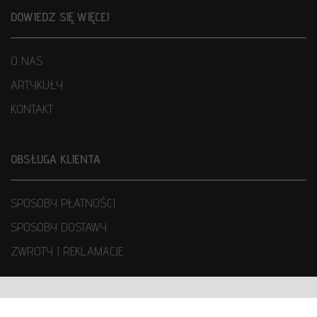
DOWIEDZ SIĘ WIĘCEJ
O NAS
ARTYKUŁY
KONTAKT
OBSŁUGA KLIENTA
SPOSOBY PŁATNOŚCI
SPOSOBY DOSTAWY
ZWROTY I REKLAMACJE
WARUNKI UŻYTKOWANIA