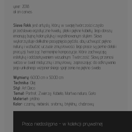
year: 2018
oil on canvas
Slava Fokk
jest artystą, który w swojej twórczości często
przedstawia egzotyczne kwiaty, ptaki i piękne kobiety. Jego obrazy
emanują bujną kolorystyką i wyrafinowanym stylem. Slava
wykorzystuje delikatne pociągnięcia pędzla, aby uchwycić piękno
natury i wzbudzić uczucie zmysłowości. Jego prace są pełne detali i
precyzji, tworząc harmonijne kompozycje, które zachwycają
estetyką i oddziaływaniem wizualnym. Twórczość Slavy przenosi
widza w świat mistyczny i zmysłowy, zapraszając do odkrywania
jego unikalnego wizjonerskiego spojrzenia na piękno świata.
Wymiary:
60.00 cm x 50.00 cm
Technika:
Olej
Styl:
Art Deco
Temat:
Portret, Zwierzę, Kobieta, Martwa natura, Ciało
Materiał:
płótno
Kolor:
czarny, niebieski, srebrny, błękitny, chabrowy
Praca niedostępna - w kolekcji prywatnej