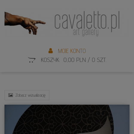
L
S
MOJE KONTO
KOSZYK: 0,00 PLN / 0 SZT.
Zobacz wizualizację