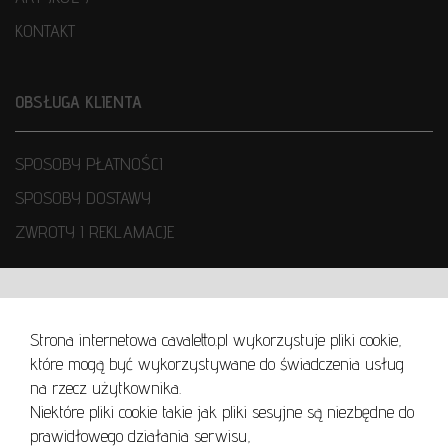
KONTAKT
OBSŁUGA KLIENTA
SPOSOBY PŁATNOŚCI
SPOSOBY DOSTAWY
ZWROTY I REKLAMACJE
WARUNKI UŻYTKOWANIA
Strona internetowa cavaletto.pl wykorzystuje pliki cookie,
REGULAMIN
które mogą być wykorzystywane do świadczenia usług
REGULAMIN AUKCJI
na rzecz użytkownika.
Niektóre pliki cookie takie jak pliki sesyjne są niezbędne do
POLITYKA PRYWATNOŚCI
prawidłowego działania serwisu,