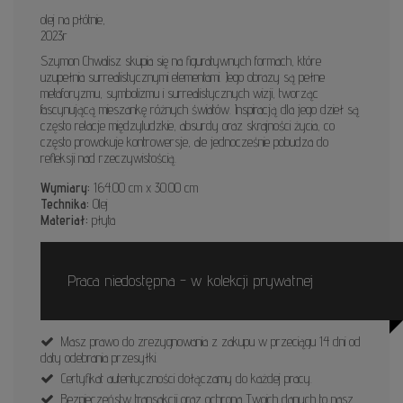
olej na płótnie,
2023r
Szymon Chwalisz skupia się na figuratywnych formach, które
uzupełnia surrealistycznymi elementami. Jego obrazy są pełne
metaforyzmu, symbolizmu i surrealistycznych wizji, tworząc
fascynującą mieszankę różnych światów. Inspiracją dla jego dzieł są
często relacje międzyludzkie, absurdy oraz skrajności życia, co
często prowokuje kontrowersje, ale jednocześnie pobudza do
refleksji nad rzeczywistością.
Wymiary:
164.00 cm x 30.00 cm
Technika:
Olej
Materiał:
płyta
Praca niedostępna - w kolekcji prywatnej
Masz prawo do zrezygnowania z zakupu w przeciągu 14 dni od
daty odebrania przesyłki.
Certyfikat autentyczności dołączamy do każdej pracy.
Bezpieczeństw transakcji oraz ochrona Twoich danych to nasz