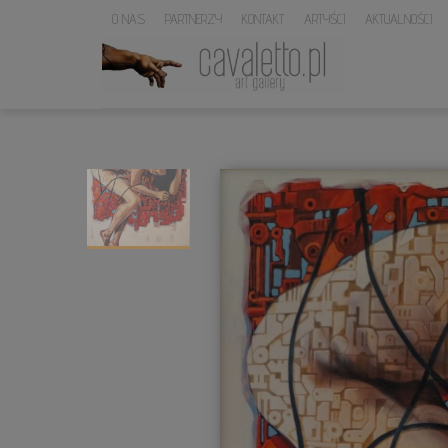
O NAS
PARTNERZY
KONTAKT
ARTYŚCI
AKTUALNOŚCI
LOGO
SERWISU