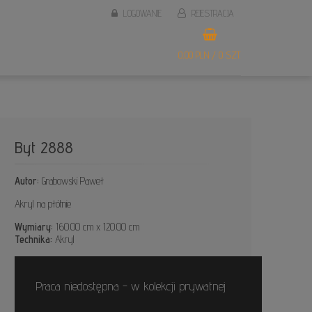
LOGOWANIE
REJESTRACJA
0,00 PLN / 0 SZT.
Byt 2888
Autor:
Grabowski Paweł
Akryl na płótnie
Wymiary:
160.00 cm x 120.00 cm
Technika:
Akryl
Praca niedostępna - w kolekcji prywatnej