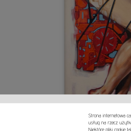
Strona internetowa ca
usług na rzecz użytk
Niektóre pliki cookie 
O NAS
SPOSOBY PŁATNOŚCI