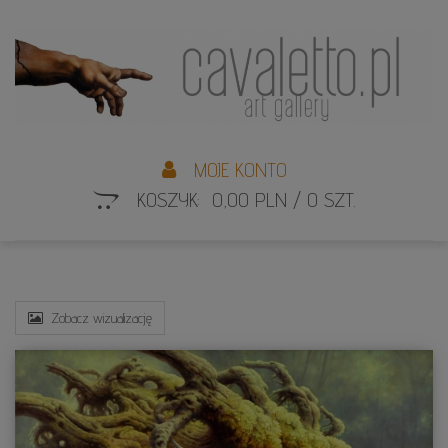
L
S
MOJE KONTO
KOSZYK: 0,00 PLN / 0 SZT.
Zobacz wizualizację