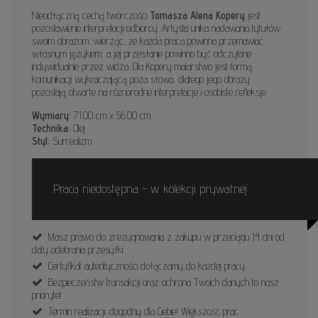
Nieodłączną cechą twórczości
Tomasza Alena Kopery
jest
pozostawienie interpretacji odbiorcy. Artysta unika nadawania tytułów
swoim obrazom, wierząc, że każda praca powinna przemawiać
własnym językiem, a jej przesłanie powinno być odczytane
indywidualnie przez widza. Dla Kopery malarstwo jest formą
komunikacji wykraczającą poza słowa, dlatego jego obrazy
pozostają otwarte na różnorodne interpretacje i osobiste refleksje.
Wymiary:
71.00 cm x 56.00 cm
Technika:
Olej
Styl:
Surrealizm
Praca niedostępna - w kolekcji prywatnej
Masz prawo do zrezygnowania z zakupu w przeciągu 14 dni od
daty odebrania przesyłki.
Certyfikat autentyczności dołączamy do każdej pracy.
Bezpieczeństw transakcji oraz ochrona Twoich danych to nasz
priorytet.
Termin realizacji: dogodny dla Ciebie! Większość prac