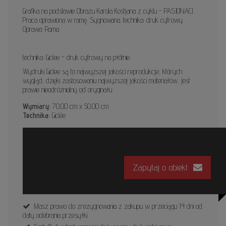
Grafika na podstawie Obrazu Karola Kostjana z cyklu - PASJONACI.
Praca oprawiona w ramę. Sygnowana. technika: druk cyfrowy.
Oprawa: Rama
technika: Giclee - druk cyfrowy na płótnie.
Wydruki Giclee są to najwyższej jakości reprodukcje, których
wygląd, dzięki zastosowaniu najwyższej jakości materiałów, jest
prawie nieodróżnialny od oryginału.
Wymiary:
70.00 cm x 50.00 cm
Technika:
Giclée
Zapytaj o obiekt
Masz prawo do zrezygnowania z zakupu w przeciągu 14 dni od
daty odebrania przesyłki.