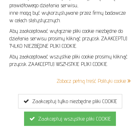
prawidłowego działania serwisu,
POLITYKA COOKIES
inne mogą być wykorzystywane przez firmy badawcze
w celach statystycznych.
Aby zaakceptować wyłącznie pliki cookie niezbędne do
działania serwisu prosimy kliknąć przycisk ZAAKCEPTUJ
Lo
TYLKO NIEZBĘDNE PLIKI COOKIE.
se
Aby zaakceptować wszystkie pliki cookie prosimy kliknąć
przycisk ZAAKCEPTUJ WSZYSTKIE PLIKI COOKIE.
+48 605 240 157
Zobacz pełną treść Polityki cookie
kontakt@cavaletto.pl
Zaakceptuj tylko niezbędne pliki COOKIE
Zaakceptuj wszystkie pliki COOKIE
Copyright © 2026
MGN Group
. Wszelkie prawa zastrzeżone.
Projekt i wykonanie
Ambicode
dla MGN Group.