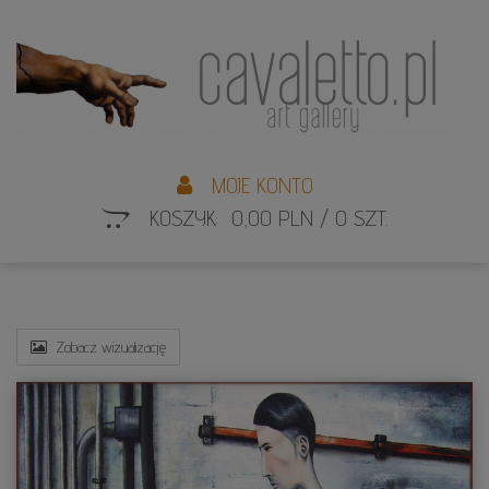
L
S
MOJE KONTO
KOSZYK: 0,00 PLN / 0 SZT.
Zobacz wizualizację