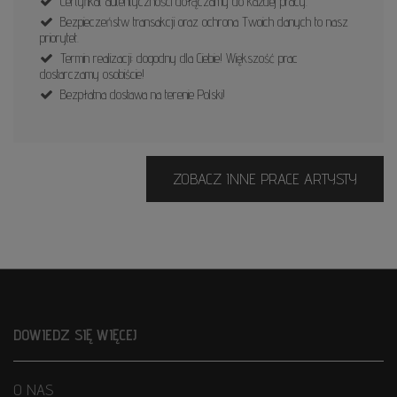
Certyfikat autentyczności dołączamy do każdej pracy.
Bezpieczeństw transakcji oraz ochrona Twoich danych to nasz
priorytet.
Termin realizacji: dogodny dla Ciebie! Większość prac
dostarczamy osobiście!
Bezpłatna dostawa na terenie Polski!
ZOBACZ INNE PRACE ARTYSTY
DOWIEDZ SIĘ WIĘCEJ
O NAS