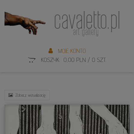
L
S
MOJE KONTO
KOSZYK: 0,00 PLN / 0 SZT.
Zobacz wizualizację