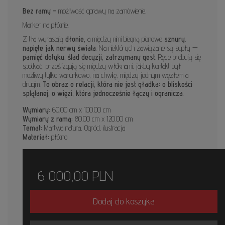
Bez ramy -
możliwość oprawy na zamówienie.
Marker na płótnie.
Z tła wyrastają
dłonie,
a między nimi biegną pionowe
sznury
,
napięte jak nerwy świata
. Na niektórych zawiązane są supły —
pamięć dotyku, ślad decyzji, zatrzymany gest
. Ręce próbują się
spotkać, prześlizgują się między włóknami, jakby kontakt był
możliwy tylko warunkowo, na chwilę, między jednym węzłem a
drugim.
To obraz o relacji, która nie jest gładka: o bliskości
splątanej, o więzi, która jednocześnie łączy i ogranicza
.
Wymiary:
60.00 cm x 100.00 cm
Wymiary z ramą:
80.00 cm x 120.00 cm
Temat:
Martwa natura, Ogród, ilustracja
Materiał:
płótno
6 000,00
PLN
Dodaj do koszyka