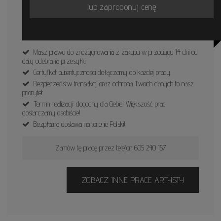
lub zaproponuj cenę
Masz prawo do zrezygnowania z zakupu w przeciągu 14 dni od
daty odebrania przesyłki.
Certyfikat autentyczności dołączamy do każdej pracy.
Bezpieczeństw transakcji oraz ochrona Twoich danych to nasz
priorytet.
Termin realizacji: dogodny dla Ciebie! Większość prac
dostarczamy osobiście!
Bezpłatna dostawa na terenie Polski!
Zamów tę pracę przez telefon 605 240 157
ZOBACZ INNE PRACE ARTYSTY