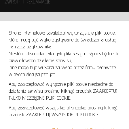
ZWROTY I REKLAMACJE
WARUNKI UŻYTKOWANIA
Strona internetowa cavaletto.pl wykorzystuje pliki cookie,
REGULAMIN
które mogą być wykorzystywane do świadczenia usług
REGULAMIN AUKCJI
na rzecz użytkownika.
Niektóre pliki cookie takie jak pliki sesyjne są niezbędne do
POLITYKA PRYWATNOŚCI
prawidłowego działania serwisu,
POLITYKA COOKIES
inne mogą być wykorzystywane przez firmy badawcze
w celach statystycznych.
Aby zaakceptować wyłącznie pliki cookie niezbędne do
działania serwisu prosimy kliknąć przycisk ZAAKCEPTUJ
Lo
TYLKO NIEZBĘDNE PLIKI COOKIE.
se
Aby zaakceptować wszystkie pliki cookie prosimy kliknąć
przycisk ZAAKCEPTUJ WSZYSTKIE PLIKI COOKIE.