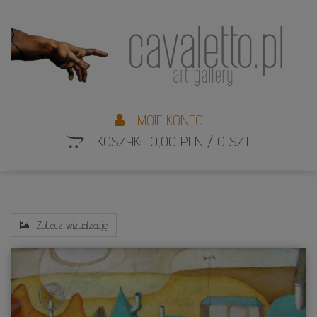
L
S
MOJE KONTO
KOSZYK: 0,00 PLN / 0 SZT.
Zobacz wizualizację