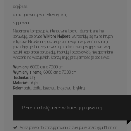
olej/płyta,
obraz oprawiony w efektowną ramę
sygnowany
Niebanalne kompozycje, intensywne kolory i dynamiczne linie
sprawiają, że prace
Wiktora Najbora
wyróżniają się na tle innych
artystów. Nieustannie poszukuje on nowych wyzwań i inspiracji,
pozostając jednocześnie wiernym sobie i swojej wyjątkowej wizji
sztuki. Jego prace poruszają, inspirują i pozostawiają niezapomniane
wrażenie na wszystkich, którzy mają przyjemność je podziwiać.
Wymiary:
60.00 cm x 70.00 cm
Wymiary z ramą:
60.00 cm x 70.00 cm
Technika:
Olej
Materiał:
płyta
Kolor:
biały, żółty, beżowy, brązowy, błękitny
Praca niedostępna - w kolekcji prywatnej
Masz prawo do zrezygnowania z zakupu w przeciągu 14 dni od