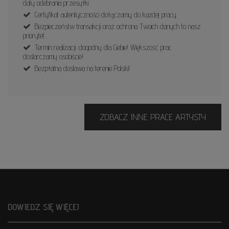
daty odebrania przesyłki.
Certyfikat autentyczności dołączamy do każdej pracy.
Bezpieczeństw transakcji oraz ochrona Twoich danych to nasz
priorytet.
Termin realizacji: dogodny dla Ciebie! Większość prac
dostarczamy osobiście!
Bezpłatna dostawa na terenie Polski!
ZOBACZ INNE PRACE ARTYSTY
DOWIEDZ SIĘ WIĘCEJ