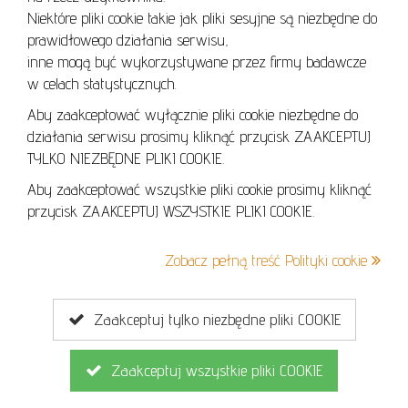
Niektóre pliki cookie takie jak pliki sesyjne są niezbędne do
POLITYKA PRYWATNOŚCI
prawidłowego działania serwisu,
POLITYKA COOKIES
inne mogą być wykorzystywane przez firmy badawcze
w celach statystycznych.
Aby zaakceptować wyłącznie pliki cookie niezbędne do
działania serwisu prosimy kliknąć przycisk ZAAKCEPTUJ
Lo
TYLKO NIEZBĘDNE PLIKI COOKIE.
se
Aby zaakceptować wszystkie pliki cookie prosimy kliknąć
przycisk ZAAKCEPTUJ WSZYSTKIE PLIKI COOKIE.
+48 605 240 157
Zobacz pełną treść Polityki cookie
kontakt@cavaletto.pl
Zaakceptuj tylko niezbędne pliki COOKIE
Zaakceptuj wszystkie pliki COOKIE
Copyright © 2026
MGN Group
. Wszelkie prawa zastrzeżone.
Projekt i wykonanie
Ambicode
dla MGN Group.