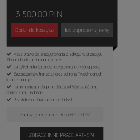
3 500,00
PLN
Dodaj do koszyka
lub zaproponuj cenę
Masz prawo do zrezygnowania z zakupu w przeciągu
14 dni od daty odebrania przesyłki.
Certyfikat autentyczności dołączamy do każdej pracy.
Bezpieczeństw transakcji oraz ochrona Twoich danych
to nasz priorytet.
Termin realizacji: dogodny dla Ciebie! Większość prac
dostarczamy osobiście!
Bezpłatna dostawa na terenie Polski!
Zamów tę pracę przez telefon 605 240 157
ZOBACZ INNE PRACE ARTYSTY