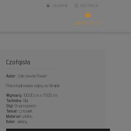
LOGOWANIE
REJESTRACJA
0,00 PLN / 0 SZT.
Czołgista
Autor:
Zakrzewski Paweł
Praca inspirowana wojną na Ukrainie
Wymiary:
100.00 cm x 70.00 cm
Technika:
Olej
Styl:
Ekspresjonizm
Temat:
człowiek
Materiał:
płótno
Kolor:
zielony