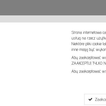
Strona internetowa ca
usług na rzecz użytk
Niektóre pliki cookie 
O NAS
SPOSOBY PŁATNOŚCI
inne mogą być wykorz
ARTYKUŁY
SPOSOBY DOSTAWY
KONTAKT
ZWROTY I REKLAMACJE
Aby zaakceptować wyłą
ZAAKCEPTUJ TYLKO NI
REGULAMIN
Aby zaakceptować wsz
REGULAMIN AUKCJI
POLITYKA PRYWATNOŚCI
POLITYKA COOKIES
Zaakcep