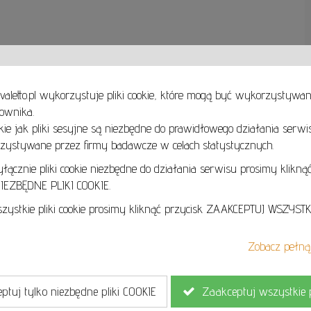
valetto.pl wykorzystuje pliki cookie, które mogą być wykorzystywa
ownika.
takie jak pliki sesyjne są niezbędne do prawidłowego działania serwi
Zobacz, zakochaj się i wybierz obrazy na ścianę Twojego domu i biura już dziś!
Obrazy olejne oraz akrylowe, akwarele, pastele, grafiki, rzeźby ceramiczne, metalowe i dr
ystywane przez firmy badawcze w celach statystycznych.
Znajdziesz u Nas wszystkie style i techniki malarskie. Realizm, Ekspresjonizm, Surrealizm, 
Magiczny a może sztuka współczesna, która często łączy wszystkie style?
cznie pliki cookie niezbędne do działania serwisu prosimy kliknąć
EZBĘDNE PLIKI COOKIE.
Zapraszamy online oraz do galerii stacjonarnej:
Art Gallery Cavaletto
ystkie pliki cookie prosimy kliknąć przycisk ZAAKCEPTUJ WSZYSTKI
Obrońcow Pokoju 3
58-540 Karpacz
Zobacz pełną 
Cz
tuj tylko niezbędne pliki COOKIE
Zaakceptuj wszystkie p