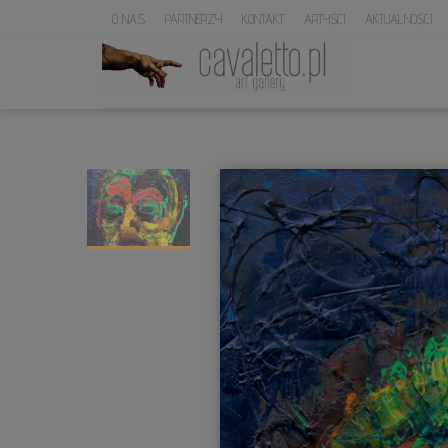
O NAS
PARTNERZY
KONTAKT
ARTYŚCI
AKTUALNOŚCI
LOGO
SERWISU