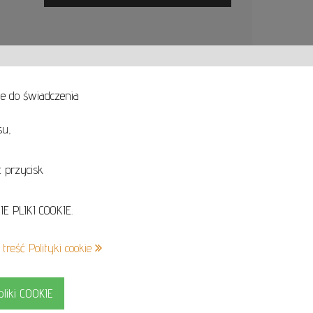
ne do świadczenia
su,
Logo
serwisu
ewniane.
Realizm
 przycisk
+48 605 240 157
kontakt@cavaletto.pl
E PLIKI COOKIE.
treść Polityki cookie
ytaj więcej »
liki COOKIE