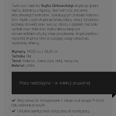
Twórczość malarska
Voytka Glinkowskiego
eksploruje granice
między abstrakcją a figuracją. Jego twórczość jest pełna
nieoczekiwanych kontrastów, zaskakujących zestawień kolorów i
form. Voytek często eksploruje tematy natury, emocji, tożsamości i
ludzkiego doświadczenia, tworząc obrazy o głębokim znaczeniu
symbolicznym. Malarstwo Voytka Glinkowskiego jest
odzwierciedleniem artystycznego poszukiwania, eksperymentów i
wyrazistej ekspresji, które przyciągają uwagę i pobudzają
wyobraźnię odbiorcy.
Wymiary:
140.00 cm x 156.00 cm
Technika:
Olej
Temat:
kobiecość, dziewczyna, motyl, muzyczny
Materiał:
płótno
Praca niedostępna - w kolekcji prywatnej
Masz prawo do zrezygnowania z zakupu w przeciągu 14 dni od
daty odebrania przesyłki.
Certyfikat autentyczności dołączamy do każdej pracy.