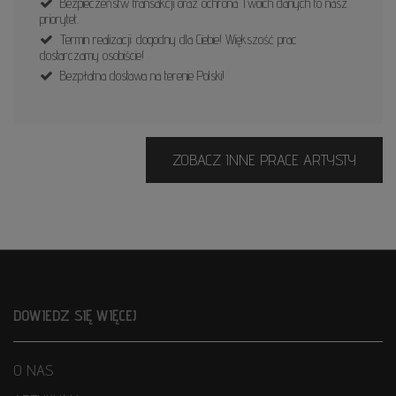
Bezpieczeństw transakcji oraz ochrona Twoich danych to nasz
priorytet.
Termin realizacji: dogodny dla Ciebie! Większość prac
dostarczamy osobiście!
Bezpłatna dostawa na terenie Polski!
ZOBACZ INNE PRACE ARTYSTY
DOWIEDZ SIĘ WIĘCEJ
O NAS