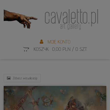
L
S
MOJE KONTO
KOSZYK: 0,00 PLN / 0 SZT.
Zobacz wizualizację