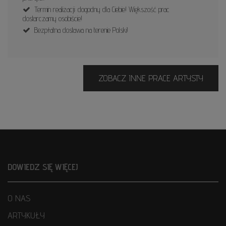
Termin realizacji: dogodny dla Ciebie! Większość prac
dostarczamy osobiście!
Bezpłatna dostawa na terenie Polski!
ZOBACZ INNE PRACE ARTYSTY
DOWIEDZ SIĘ WIĘCEJ
O NAS
ARTYKUŁY