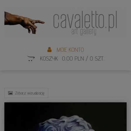
L
S
MOJE KONTO
KOSZYK: 0,00 PLN / 0 SZT.
Zobacz wizualizację