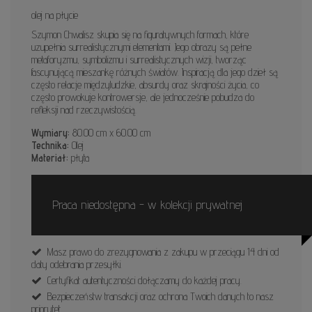
olej na płycie
Szymon Chwalisz skupia się na figuratywnych formach, które
uzupełnia surrealistycznymi elementami. Jego obrazy są pełne
metaforyzmu, symbolizmu i surrealistycznych wizji, tworząc
fascynującą mieszankę różnych światów. Inspiracją dla jego dzieł są
często relacje międzyludzkie, absurdy oraz skrajności życia, co
często prowokuje kontrowersje, ale jednocześnie pobudza do
refleksji nad rzeczywistością.
Wymiary:
80.00 cm x 60.00 cm
Technika:
Olej
Materiał:
płyta
Praca niedostępna - w kolekcji prywatnej
Masz prawo do zrezygnowania z zakupu w przeciągu 14 dni od
daty odebrania przesyłki.
Certyfikat autentyczności dołączamy do każdej pracy.
Bezpieczeństw transakcji oraz ochrona Twoich danych to nasz
priorytet.