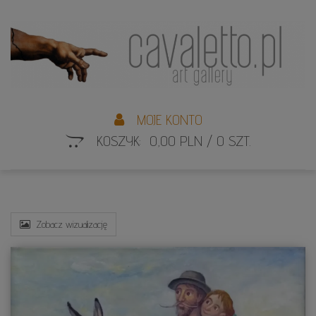
L
S
MOJE KONTO
KOSZYK: 0,00 PLN / 0 SZT.
Zobacz wizualizację