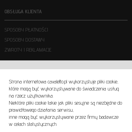
OBSŁUGA KLIENTA
SPOSOBY PŁATNOŚCI
SPOSOBY DOSTAWY
ZWROTY I REKLAMACJE
WARUNKI UŻYTKOWANIA
Strona internetowa cavaletto.pl wykorzystuje pliki cookie,
REGULAMIN
które mogą być wykorzystywane do świadczenia usług
REGULAMIN AUKCJI
na rzecz użytkownika.
Niektóre pliki cookie takie jak pliki sesyjne są niezbędne do
POLITYKA PRYWATNOŚCI
prawidłowego działania serwisu,
POLITYKA COOKIES
inne mogą być wykorzystywane przez firmy badawcze
w celach statystycznych.