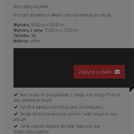
Obraz olejny na płótnie,
Praca jest oprawiona w unikalną ramę wykonaną przez artystę.
Wymiary:
50.00 cm x 50.00 cm
Wymiary z ramą:
70.00 cm x 70.00 cm
Technika:
Olej
Materiał:
płótno
Zapytaj o obiekt
Masz prawo do zrezygnowania z zakupu w przeciągu 14 dni od
daty odebrania przesyłki.
Certyfikat autentyczności dołączamy do każdej pracy.
Bezpieczeństw transakcji oraz ochrona Twoich danych to nasz
priorytet.
Termin realizacji: dogodny dla Ciebie! Większość prac
dostarczamy osobiście!