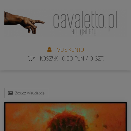
L
S
MOJE KONTO
KOSZYK: 0,00 PLN / 0 SZT.
Zobacz wizualizację