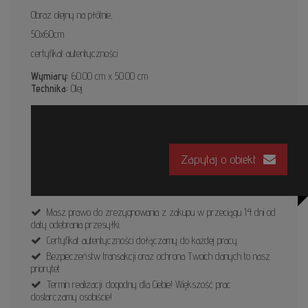
Obraz olejny na płótnie,
50x60cm.
certyfikat autentyczności
Wymiary:
60.00 cm x 50.00 cm
Technika:
Olej
Zapytaj o obiekt
Masz prawo do zrezygnowania z zakupu w przeciągu 14 dni od
daty odebrania przesyłki.
Certyfikat autentyczności dołączamy do każdej pracy.
Bezpieczeństw transakcji oraz ochrona Twoich danych to nasz
priorytet.
Termin realizacji: dogodny dla Ciebie! Większość prac
dostarczamy osobiście!