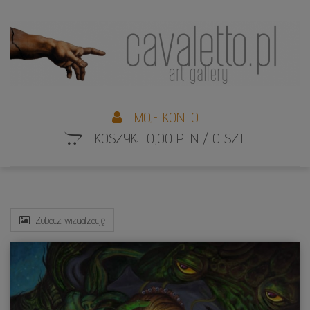
L
S
MOJE KONTO
KOSZYK: 0,00 PLN / 0 SZT.
Zobacz wizualizację