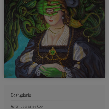
Dostąpienie
Autor:
Szleszyński Jacek