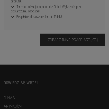
priorytet.
Termin realizacji: dogodny dla Ciebie! Większość prac
dostarczamy osobiście!
Bezpłatna dostawa na terenie Polski!
ZOBACZ INNE PRACE ARTYSTY
DOWIEDZ SIĘ WIĘCEJ
O NAS
ARTYKUŁY