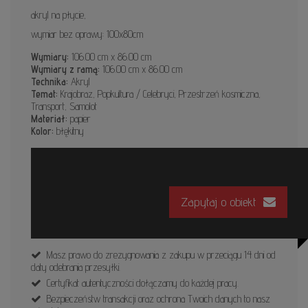
akryl na płycie,
wymiar bez oprawy: 100x80cm
Wymiary:
106.00 cm x 86.00 cm
Wymiary z ramą:
106.00 cm x 86.00 cm
Technika:
Akryl
Temat:
Krajobraz, Popkultura / Celebryci, Przestrzeń kosmiczna,
Transport, Samolot
Materiał:
papier
Kolor:
błękitny
Zapytaj o obiekt
Masz prawo do zrezygnowania z zakupu w przeciągu 14 dni od
daty odebrania przesyłki.
Certyfikat autentyczności dołączamy do każdej pracy.
Bezpieczeństw transakcji oraz ochrona Twoich danych to nasz