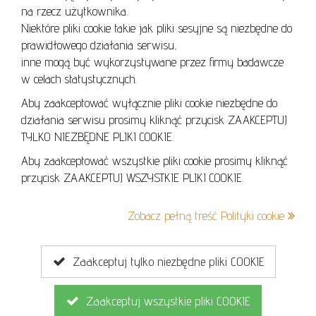
REGULAMIN AUKCJI
na rzecz użytkownika.
Niektóre pliki cookie takie jak pliki sesyjne są niezbędne do
POLITYKA PRYWATNOŚCI
prawidłowego działania serwisu,
POLITYKA COOKIES
inne mogą być wykorzystywane przez firmy badawcze
w celach statystycznych.
Aby zaakceptować wyłącznie pliki cookie niezbędne do
działania serwisu prosimy kliknąć przycisk ZAAKCEPTUJ
Lo
TYLKO NIEZBĘDNE PLIKI COOKIE.
se
Aby zaakceptować wszystkie pliki cookie prosimy kliknąć
przycisk ZAAKCEPTUJ WSZYSTKIE PLIKI COOKIE.
+48 605 240 157
Zobacz pełną treść Polityki cookie
kontakt@cavaletto.pl
Zaakceptuj tylko niezbędne pliki COOKIE
Zaakceptuj wszystkie pliki COOKIE
Copyright © 2026
MGN Group
. Wszelkie prawa zastrzeżone.