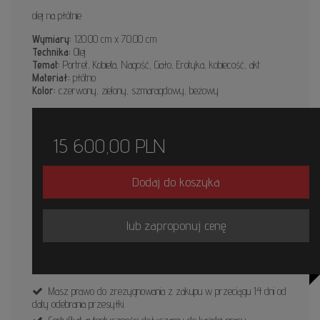
olej na płótnie
Wymiary:
120.00 cm x 70.00 cm
Technika:
Olej
Temat:
Portret, Kobieta, Nagość, Ciało, Erotyka, kobiecość, akt
Materiał:
płótno
Kolor:
czerwony, zielony, szmaragdowy, beżowy
15 600,00
PLN
Dodaj do koszyka
lub zaproponuj cenę
Masz prawo do zrezygnowania z zakupu w przeciągu 14 dni od
daty odebrania przesyłki.