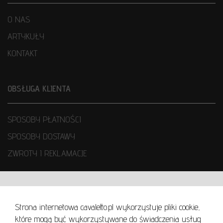
O NAS
ARTYKUŁY
KONTAKT
OBSŁUGA KLIENTA
SPOSOBY PŁATNOŚCI
SPOSOBY DOSTAWY
ZWROTY I REKLAMACJE
WARUNKI UŻYTKOWANIA
Strona internetowa cavaletto.pl wykorzystuje pliki cookie,
REGULAMIN
które mogą być wykorzystywane do świadczenia usług