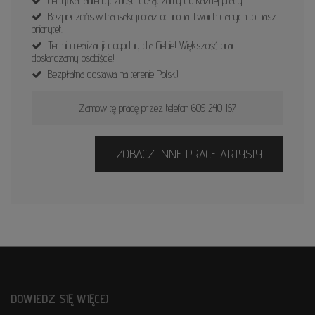
Certyfikat autentyczności dołączamy do każdej pracy.
Bezpieczeństw transakcji oraz ochrona Twoich danych to nasz
priorytet.
Termin realizacji: dogodny dla Ciebie! Większość prac
dostarczamy osobiście!
Bezpłatna dostawa na terenie Polski!
Zamów tę pracę przez telefon 605 240 157
ZOBACZ INNE PRACE ARTYSTY
DOWIEDZ SIĘ WIĘCEJ