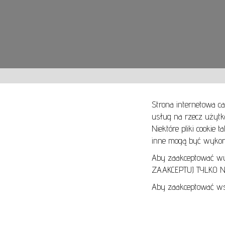
Strona internetowa ca
usług na rzecz użytk
Niektóre pliki cookie 
O NAS
SPOSOBY PŁATNOŚCI
inne mogą być wykorz
ARTYKUŁY
SPOSOBY DOSTAWY
KONTAKT
ZWROTY I REKLAMACJE
Aby zaakceptować wyłą
ZAAKCEPTUJ TYLKO NI
REGULAMIN
Aby zaakceptować wsz
REGULAMIN AUKCJI
POLITYKA PRYWATNOŚCI
POLITYKA COOKIES