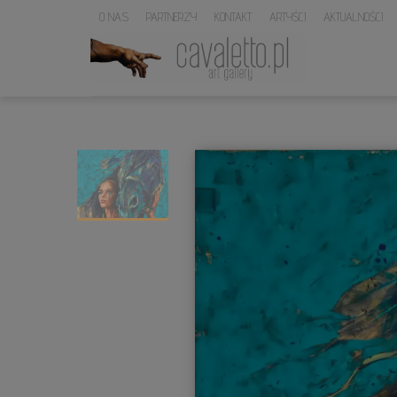
O NAS
PARTNERZY
KONTAKT
ARTYŚCI
AKTUALNOŚCI
LOGO
SERWISU