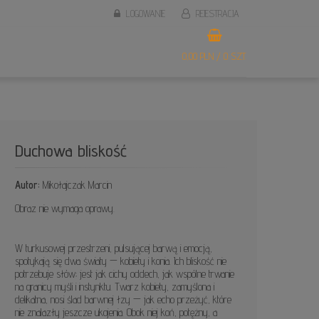
LOGOWANIE
REJESTRACJA
0,00 PLN / 0 SZT.
Duchowa bliskość
Autor:
Mikołajczak Marcin
Obraz nie wymaga oprawy.
W turkusowej przestrzeni, pulsującej barwą i emocją,
spotykają się dwa światy — kobiety i konia. Ich bliskość nie
potrzebuje słów; jest jak cichy oddech, jak wspólne trwanie
na granicy myśli i instynktu. Twarz kobiety, zamyślona i
delikatna, nosi ślad barwnej łzy — jak echo przeżyć, które
nie znalazły jeszcze ukojenia. Obok niej koń, potężny, a