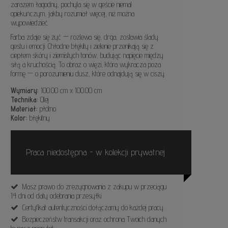
zarazem łagodny, pochyla się w geście niemal
opiekuńczym, jakby rozumiał więcej, niż można
wypowiedzieć.
Farba zdaje się żyć — rozlewa się, drga, zostawia ślady
gestu i emocji. Chłodne błękity i zielenie przenikają się z
ciepłem skóry i ziemistych tonów, budując napięcie między
siłą a kruchością. To obraz o więzi, która wykracza poza
formę — o porozumieniu dusz, które odnajdują się w ciszy.
Wymiary:
100.00 cm x 100.00 cm
Technika:
Olej
Materiał:
płótno
Kolor:
błękitny
Praca niedostępna - w kolekcji prywatnej
Masz prawo do zrezygnowania z zakupu w przeciągu
14 dni od daty odebrania przesyłki.
Certyfikat autentyczności dołączamy do każdej pracy.
Bezpieczeństw transakcji oraz ochrona Twoich danych