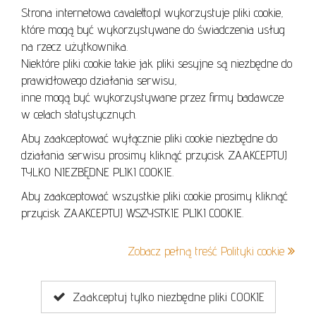
Strona internetowa cavaletto.pl wykorzystuje pliki cookie,
REGULAMIN
które mogą być wykorzystywane do świadczenia usług
REGULAMIN AUKCJI
na rzecz użytkownika.
Niektóre pliki cookie takie jak pliki sesyjne są niezbędne do
POLITYKA PRYWATNOŚCI
prawidłowego działania serwisu,
POLITYKA COOKIES
inne mogą być wykorzystywane przez firmy badawcze
w celach statystycznych.
Aby zaakceptować wyłącznie pliki cookie niezbędne do
działania serwisu prosimy kliknąć przycisk ZAAKCEPTUJ
Lo
TYLKO NIEZBĘDNE PLIKI COOKIE.
se
Aby zaakceptować wszystkie pliki cookie prosimy kliknąć
przycisk ZAAKCEPTUJ WSZYSTKIE PLIKI COOKIE.
+48 605 240 157
Zobacz pełną treść Polityki cookie
kontakt@cavaletto.pl
Zaakceptuj tylko niezbędne pliki COOKIE