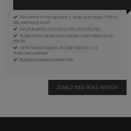
Masz prawo do zrezygnowania z zakupu w przeciągu 14 dni od
daty odebrania przesyłki.
Certyfikat autentyczności dołączamy do każdej pracy.
Bezpieczeństw transakcji oraz ochrona Twoich danych to nasz
priorytet.
Termin realizacji: dogodny dla Ciebie! Większość prac
dostarczamy osobiście!
Bezpłatna dostawa na terenie Polski!
ZOBACZ INNE PRACE ARTYSTY