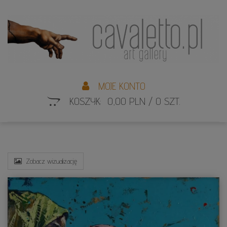
L
S
MOJE KONTO
KOSZYK: 0,00 PLN / 0 SZT.
Zobacz wizualizację