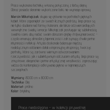
Praca wykonana techniką własną połączoną z farbą olejną.
Obraz posiada starannie wykończone boki, nie wymaga oprawy.
Marcin Mikołajczak
skupia się głównie na portretach pięknych
kobiet, które zapamiętał ze swoich licznych podróży. Jego prace są
nie tylko studiami nad formą i kolorami, ale także odzwierciedlają ich
wewnętrzne światy i emocje. Mikołajczak posługuje się subtelnością
światła i cieni, aby nadać swoim obrazom głębię i trójwymiarowość -
często emanują atmosferą tajemniczości i zatrzymują chwile pełne
intymności i refleksji. Artysta doskonale balansuje między
realistycznym oddaniem detali a impresyjną ekspresją, tworząc
portrety, które są zarówno wiernym odwzorowaniem
rzeczywistości, jak i subiektywnym odczuciem artysty. Jego prace są
zmysłowe, eleganckie i pełne artystycznej wrażliwości, zapraszając
widza do kontemplacji i odkrywania piękna w najmniejszych
szczegółach.
Wymiary:
80.00 cm x 80.00 cm
Technika:
Olej
Materiał:
płótno
Kolor:
błękitny
Praca niedostępna - w kolekcji prywatnej