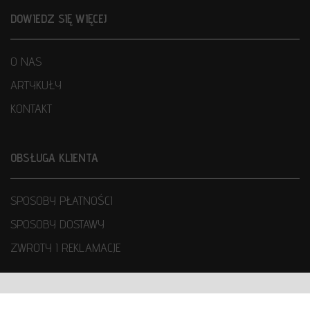
DOWIEDZ SIĘ WIĘCEJ
O NAS
ARTYKUŁY
KONTAKT
OBSŁUGA KLIENTA
SPOSOBY PŁATNOŚCI
SPOSOBY DOSTAWY
ZWROTY I REKLAMACJE
WARUNKI UŻYTKOWANIA