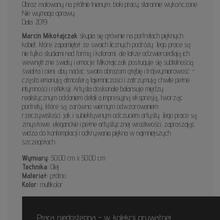
Obraz malowany na płótnie lnianym, boki pracy starannie wykończone.
Nie wymaga oprawy.
Data: 2019
Marcin Mikołajczak
skupia się głównie na portretach pięknych
kobiet, które zapamiętał ze swoich licznych podróży. Jego prace są
nie tylko studiami nad formą i kolorami, ale także odzwierciedlają ich
wewnętrzne światy i emocje. Mikołajczak posługuje się subtelnością
światła i cieni, aby nadać swoim obrazom głębię i trójwymiarowość -
często emanują atmosferą tajemniczości i zatrzymują chwile pełne
intymności i refleksji. Artysta doskonale balansuje między
realistycznym oddaniem detali a impresyjną ekspresją, tworząc
portrety, które są zarówno wiernym odwzorowaniem
rzeczywistości, jak i subiektywnym odczuciem artysty. Jego prace są
zmysłowe, eleganckie i pełne artystycznej wrażliwości, zapraszając
widza do kontemplacji i odkrywania piękna w najmniejszych
szczegółach.
Wymiary:
50.00 cm x 50.00 cm
Technika:
Olej
Materiał:
płótno
Kolor:
multikolor
Praca niedostępna - w kolekcji prywatnej