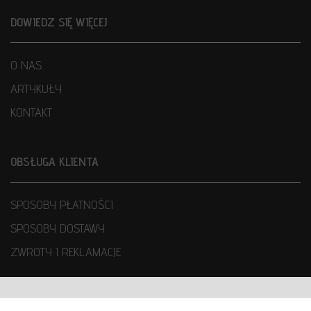
DOWIEDZ SIĘ WIĘCEJ
O NAS
ARTYKUŁY
KONTAKT
OBSŁUGA KLIENTA
SPOSOBY PŁATNOŚCI
SPOSOBY DOSTAWY
ZWROTY I REKLAMACJE
WARUNKI UŻYTKOWANIA