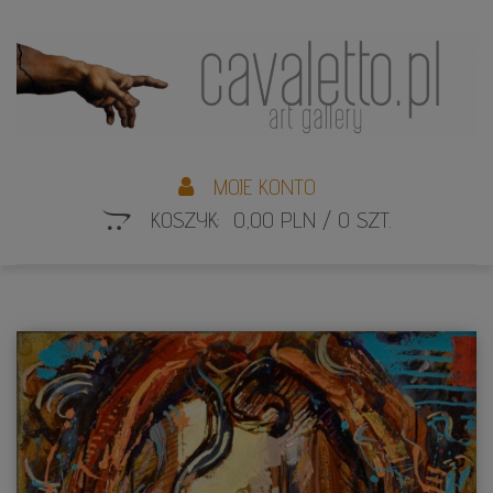
L
S
MOJE KONTO
KOSZYK: 0,00 PLN / 0 SZT.