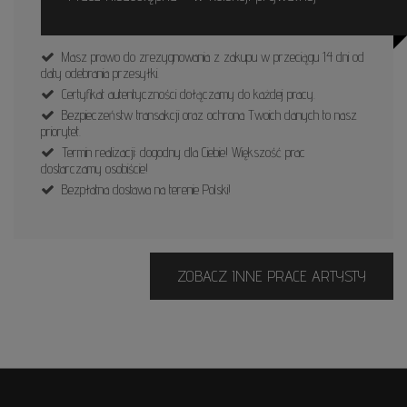
Masz prawo do zrezygnowania z zakupu w przeciągu 14 dni od
daty odebrania przesyłki.
Certyfikat autentyczności dołączamy do każdej pracy.
Bezpieczeństw transakcji oraz ochrona Twoich danych to nasz
priorytet.
Termin realizacji: dogodny dla Ciebie! Większość prac
dostarczamy osobiście!
Bezpłatna dostawa na terenie Polski!
ZOBACZ INNE PRACE ARTYSTY