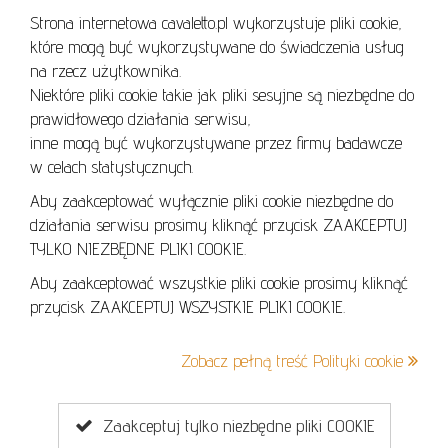
Strona internetowa cavaletto.pl wykorzystuje pliki cookie,
REGULAMIN
które mogą być wykorzystywane do świadczenia usług
REGULAMIN AUKCJI
na rzecz użytkownika.
Niektóre pliki cookie takie jak pliki sesyjne są niezbędne do
POLITYKA PRYWATNOŚCI
prawidłowego działania serwisu,
POLITYKA COOKIES
inne mogą być wykorzystywane przez firmy badawcze
w celach statystycznych.
Aby zaakceptować wyłącznie pliki cookie niezbędne do
działania serwisu prosimy kliknąć przycisk ZAAKCEPTUJ
Lo
TYLKO NIEZBĘDNE PLIKI COOKIE.
se
Aby zaakceptować wszystkie pliki cookie prosimy kliknąć
przycisk ZAAKCEPTUJ WSZYSTKIE PLIKI COOKIE.
+48 605 240 157
Zobacz pełną treść Polityki cookie
kontakt@cavaletto.pl
Zaakceptuj tylko niezbędne pliki COOKIE