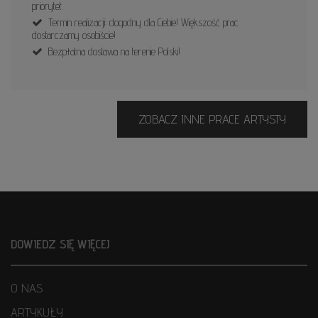
priorytet.
Termin realizacji: dogodny dla Ciebie! Większość prac
dostarczamy osobiście!
Bezpłatna dostawa na terenie Polski!
ZOBACZ INNE PRACE ARTYSTY
DOWIEDZ SIĘ WIĘCEJ
O NAS
ARTYKUŁY