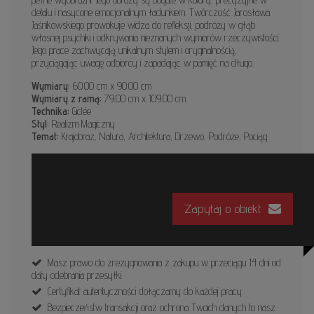
detalu i nasycone emocjonalnym ładunkiem. Twórczość Jarosława
Jaśnikowskiego prowokuje widza do refleksji, podróży w głąb
własnej psychiki i odkrywania nieznanych wymiarów rzeczywistości.
Jego prace zachwycają unikalnym stylem i oryginalnością,
przyciągając uwagę odbiorcy i zapadając w pamięć na długo.
Wymiary:
60.00 cm x 90.00 cm
Wymiary z ramą:
79.00 cm x 109.00 cm
Technika:
Giclée
Styl:
Realizm Magiczny
Temat:
Krajobraz, Natura, Architektura, Drzewo, Podróże, Pociąg
Zapytaj o obiekt
Masz prawo do zrezygnowania z zakupu w przeciągu 14 dni od
daty odebrania przesyłki.
Certyfikat autentyczności dołączamy do każdej pracy.
Bezpieczeństw transakcji oraz ochrona Twoich danych to nasz