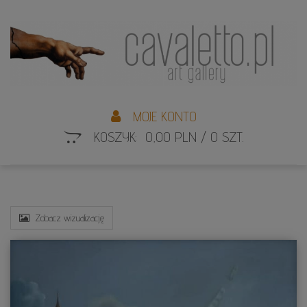
L
S
MOJE KONTO
KOSZYK: 0,00 PLN / 0 SZT.
Zobacz wizualizację