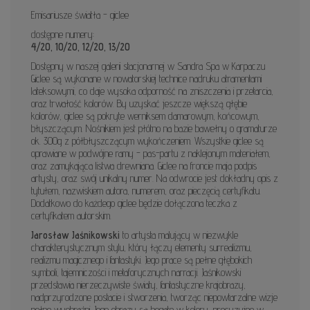
Emisariusze światła - giclee
dostępne numery:
4/20, 10/20, 12/20, 13/20
Dostępny w naszej galerii stacjonarnej w Sandra Spa w Karpaczu
Giclee są wykonane w nowatorskiej technice nadruku atramentami
lateksowymi, co daje wysoka odporność na zniszczenia i przetarcia,
oraz trwałość kolorów. By uzyskać jeszcze większą głębie
kolorów, giclee są pokryte werniksem damarowym, końcowym,
błyszczącym. Nośnikiem jest płótno na bazie bawełny o gramaturze
ok. 300g z półbłyszczącym wykończeniem. Wszystkie giclee są
oprawiane w podwójne ramy - pas-partu z naklejonym materiałem,
oraz zamykająca listwa drewniana. Giclee na froncie maja podpis
artysty, oraz swój unikalny numer. Na odwrocie jest dokładny opis z
tytułem, nazwiskiem autora, numerem, oraz pieczęcią certyfikatu.
Dodatkowo do każdego giclee będzie dołączona teczka z
certyfikatem autorskim.
Jarosław Jaśnikowski
to artysta malujący w niezwykle
charakterystycznym stylu, który łączy elementy surrealizmu,
realizmu magicznego i fantastyki. Jego prace są pełne głębokich
symboli, tajemniczości i metaforycznych narracji. Jaśnikowski
przedstawia nierzeczywiste światy, fantastyczne krajobrazy,
nadprzyrodzone postacie i stworzenia, tworząc niepowtarzalne wizje
pełne wyobraźni. Jego obrazy są bogate w kolory, precyzyjne w