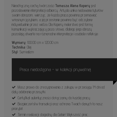
Nieodłączną cechą twórczości
Tomasza Alena Kopery
jest
pozostawienie interpretacji odbiorcy. Artysta unika nadawania tytułów
swoim obrazom, wierząc, że każda praca powinna przemawiać
własnym językiem, a jej przesłanie powinno być odczytane
indywidualnie przez widza. Dla Kopery malarstwo jest formą
komunikacji wykraczającą poza słowa, dlatego jego obrazy
pozostają otwarte na różnorodne interpretacje i osobiste refleksje.
Wymiary:
100.00 cm x 120.00 cm
Technika:
Olej
Styl:
Surrealizm
Praca niedostępna - w kolekcji prywatnej
Masz prawo do zrezygnowania z zakupu w przeciągu 14 dni od
daty odebrania przesyłki.
Certyfikat autentyczności dołączamy do każdej pracy.
Bezpieczeństw transakcji oraz ochrona Twoich danych to nasz
priorytet.
Termin realizacji: dogodny dla Ciebie! Większość prac