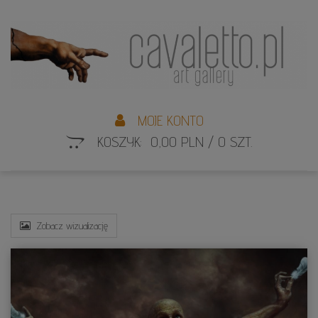
L
S
MOJE KONTO
KOSZYK: 0,00 PLN / 0 SZT.
Zobacz wizualizację