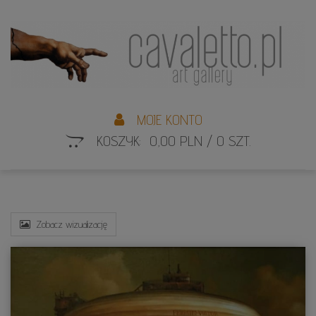
L
S
MOJE KONTO
KOSZYK: 0,00 PLN / 0 SZT.
Zobacz wizualizację