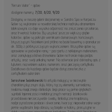
"Ferrum Viator" - giclee
dostępne numery:
7/20, 8/20, 9/20
Dostępny w naszej galerii stacjonarnej w Sandra Spa w Karpaczu
Giclee są wykonane w nowatorskiej technice nadruku atramentami
lateksowymi, co daje wysoka odporność na zniszczenia i przetarcia,
oraz trwałość kolorów. By uzyskać jeszcze większą głębie
kolorów, giclee są pokryte werniksem damarowym, końcowym,
błyszczącym. Nośnikiem jest płótno na bazie bawełny o gramaturze
ok. 300g z półbłyszczącym wykończeniem. Wszystkie giclee są
oprawiane w podwójne ramy - pas-partu z naklejonym materiałem,
oraz zamykająca listwa drewniana. Giclee na froncie maja podpis
artysty, oraz swój unikalny numer. Na odwrocie jest dokładny opis z
tytułem, nazwiskiem autora, numerem, oraz pieczęcią certyfikatu.
Dodatkowo do każdego giclee będzie dołączona teczka z
certyfikatem autorskim.
Jarosław Jaśnikowski
to artysta malujący w niezwykle
charakterystycznym stylu, który łączy elementy surrealizmu,
realizmu magicznego i fantastyki. Jego prace są pełne głębokich
symboli, tajemniczości i metaforycznych narracji. Jaśnikowski
przedstawia nierzeczywiste światy, fantastyczne krajobrazy,
nadprzyrodzone postacie i stworzenia, tworząc niepowtarzalne wizje
pełne wyobraźni. Jego obrazy są bogate w kolory, precyzyjne w
detalu i nasycone emocjonalnym ładunkiem. Twórczość Jarosława