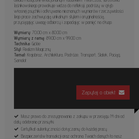
Jaśnikowskiego prowokuje widza do refleksji, podróży w głąb
własnej psychiki i odkrywania nieznanych wymiarów rzeczywistości.
Jego prace zachwycają unikalnym stylem i oryginalnością,
przyciągając uwagę odbiorcy i zapadając w pamięć na długo.
Wymiary:
70.00 cm x 80.00 cm
Wymiary z ramą:
89.00 cm x 99.00 cm
Technika:
Giclée
Styl:
Realizm Magiczny
Temat:
Krajobraz, Architektura, Podróże, Transport, Statek, Pociąg,
Samolot
Zapytaj o obiekt
Masz prawo do zrezygnowania z zakupu w przeciągu 14 dni od
daty odebrania przesyłki.
Certyfikat autentyczności dołączamy do każdej pracy.
Bezpieczeństw transakcji oraz ochrona Twoich danych to nasz