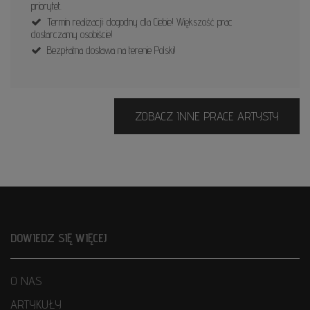
priorytet.
Termin realizacji: dogodny dla Ciebie! Większość prac
dostarczamy osobiście!
Bezpłatna dostawa na terenie Polski!
ZOBACZ INNE PRACE ARTYSTY
DOWIEDZ SIĘ WIĘCEJ
O NAS
ARTYKUŁY