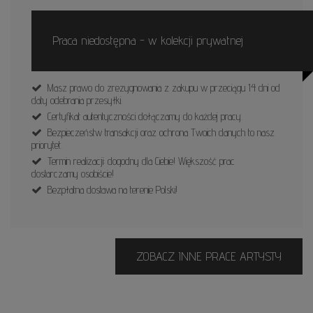
Praca niedostępna - w kolekcji prywatnej
Masz prawo do zrezygnowania z zakupu w przeciągu 14 dni od
daty odebrania przesyłki.
Certyfikat autentyczności dołączamy do każdej pracy.
Bezpieczeństw transakcji oraz ochrona Twoich danych to nasz
priorytet.
Termin realizacji: dogodny dla Ciebie! Większość prac
dostarczamy osobiście!
Bezpłatna dostawa na terenie Polski!
ZOBACZ INNE PRACE ARTYSTY