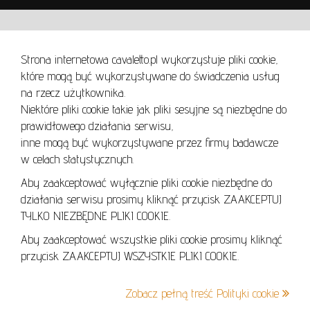
WARUNKI UŻYTKOWANIA
Strona internetowa cavaletto.pl wykorzystuje pliki cookie,
REGULAMIN
które mogą być wykorzystywane do świadczenia usług
REGULAMIN AUKCJI
na rzecz użytkownika.
Niektóre pliki cookie takie jak pliki sesyjne są niezbędne do
POLITYKA PRYWATNOŚCI
prawidłowego działania serwisu,
POLITYKA COOKIES
inne mogą być wykorzystywane przez firmy badawcze
w celach statystycznych.
Aby zaakceptować wyłącznie pliki cookie niezbędne do
działania serwisu prosimy kliknąć przycisk ZAAKCEPTUJ
Lo
TYLKO NIEZBĘDNE PLIKI COOKIE.
se
Aby zaakceptować wszystkie pliki cookie prosimy kliknąć
przycisk ZAAKCEPTUJ WSZYSTKIE PLIKI COOKIE.
+48 605 240 157
Zobacz pełną treść Polityki cookie