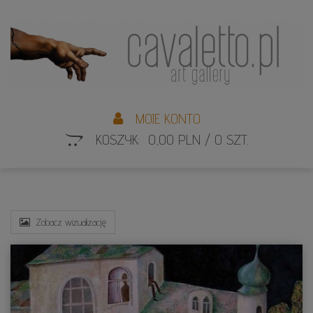
L
S
MOJE KONTO
KOSZYK: 0,00 PLN / 0 SZT.
Zobacz wizualizację