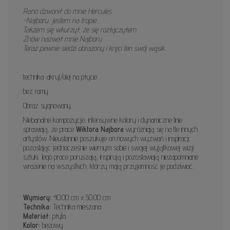
Rano dzwonił do mnie Hercules.
-Najboru, jestem na tropie...
Takżem się wkurzył, że się rozłączyłem.
Znów nazwał mnie Najboru.
Teraz pewnie siedzi obrażony i kręci ten swój wąsik...
technika: akryl/olej na płycie
bez ramy
Obraz sygnowany
Niebanalne kompozycje, intensywne kolory i dynamiczne linie
sprawiają, że prace
Wiktora Najbora
wyróżniają się na tle innych
artystów. Nieustannie poszukuje on nowych wyzwań i inspiracji,
pozostając jednocześnie wiernym sobie i swojej wyjątkowej wizji
sztuki. Jego prace poruszają, inspirują i pozostawiają niezapomniane
wrażenie na wszystkich, którzy mają przyjemność je podziwiać.
Wymiary:
40.00 cm x 50.00 cm
Technika:
Technika mieszana
Materiał:
płyta
Kolor:
beżowy