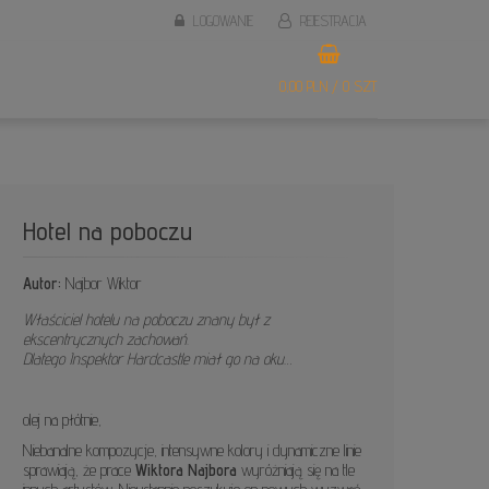
LOGOWANIE
REJESTRACJA
0,00 PLN / 0 SZT.
Hotel na poboczu
Autor:
Najbor Wiktor
Właściciel hotelu na poboczu znany był z
ekscentrycznych zachowań.
Dlatego Inspektor Hardcastle miał go na oku…
olej na płótnie,
Niebanalne kompozycje, intensywne kolory i dynamiczne linie
sprawiają, że prace
Wiktora Najbora
wyróżniają się na tle