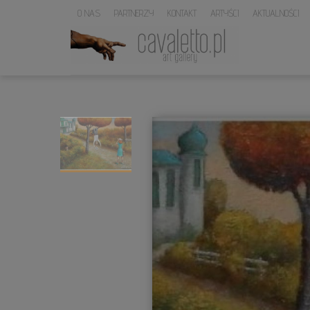
O NAS
PARTNERZY
KONTAKT
ARTYŚCI
AKTUALNOŚCI
LOGO
SERWISU