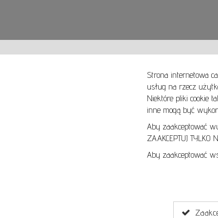
Strona internetowa ca
usług na rzecz użytk
Niektóre pliki cookie 
O NAS
SPOSOBY PŁATNOŚCI
inne mogą być wykorz
ARTYKUŁY
SPOSOBY DOSTAWY
KONTAKT
ZWROTY I REKLAMACJE
Aby zaakceptować wyłą
ZAAKCEPTUJ TYLKO NI
REGULAMIN
Aby zaakceptować wsz
REGULAMIN AUKCJI
POLITYKA PRYWATNOŚCI
POLITYKA COOKIES
Zaakcep