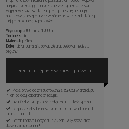
innych artystów. Nieustannie poszukuje on nowych wyzwań
i inspiracji, pozostając jednocześnie wiernym sobie i swojej
wyjątkowej wizji sztuki. Jego prace poruszają, inspirują i
pozostawiają niezapomniane wrażenie na wszystkich, którzy
mają przyjemność je podziwiać.
Wymiary:
30.00 cm x 40.00 cm
Technika:
Olej
Materiał:
płótno
Kolor:
biały, pomarańczowy, zielony, beżowy, niebieski,
błękitny
Praca niedostępna - w kolekcji prywatnej
Masz prawo do zrezygnowania z zakupu w przeciągu
14 dni od daty odebrania przesyłki.
Certyfikat autentyczności dołączamy do każdej pracy.
Bezpieczeństw transakcji oraz ochrona Twoich danych
to nasz priorytet.
Termin realizacji: dogodny dla Ciebie! Większość prac
dostarczamy osobiście!