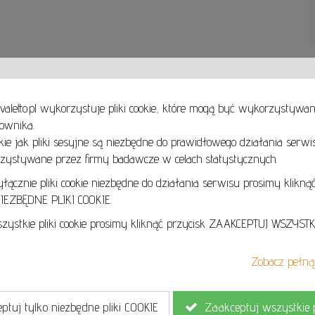
valetto.pl wykorzystuje pliki cookie, które mogą być wykorzystywa
ownika.
takie jak pliki sesyjne są niezbędne do prawidłowego działania serwi
Zobacz, zakochaj się i wybierz obrazy na ścianę Twojego domu i biura już dziś!
Obrazy olejne oraz akrylowe, akwarele, pastele, grafiki, rzeźby ceramiczne, metalowe i dr
ystywane przez firmy badawcze w celach statystycznych.
Znajdziesz u Nas wszystkie style i techniki malarskie. Realizm, Ekspresjonizm, Surrealizm, 
Magiczny a może sztuka współczesna, która często łączy wszystkie style?
cznie pliki cookie niezbędne do działania serwisu prosimy kliknąć
EZBĘDNE PLIKI COOKIE.
Zapraszamy online oraz do galerii stacjonarnej:
Art Gallery Cavaletto
ystkie pliki cookie prosimy kliknąć przycisk ZAAKCEPTUJ WSZYSTKI
Obrońcow Pokoju 3
58-540 Karpacz
Zobacz pełną 
Cz
tuj tylko niezbędne pliki COOKIE
Zaakceptuj wszystkie p