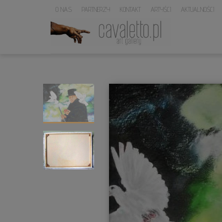
O NAS
PARTNERZY
KONTAKT
ARTYŚCI
AKTUALNOŚCI
LOGO
SERWISU