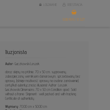
LOGOWANIE
REJESTRACJA
0,00 PLN / 0 SZT.
Iluzjonista
Autor:
Gaczkowski Leszek
obraz olejny na płótnie, 70 x 50 cm, sygnowany,
zabezpieczony werniksem damarowym, sprzedawany bez
oprawy, (istnieje możliwość oprawy na osobne zamówienie),
certyfikat autentyczności. illusionist Author: Leszek
Gaczkowski Dimensions: 70 x 50 cm Condition: good. Sold
without a frame. Shipment : well packed and with tracking.
Certificate of authenticity.
Wymiary:
70.00 cm x 50.00 cm