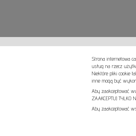
Strona internetowa ca
usług na rzecz użytk
Niektóre pliki cookie 
O NAS
SPOSOBY PŁATNOŚCI
inne mogą być wykorz
ARTYKUŁY
SPOSOBY DOSTAWY
KONTAKT
ZWROTY I REKLAMACJE
Aby zaakceptować wyłą
ZAAKCEPTUJ TYLKO NI
REGULAMIN
Aby zaakceptować wsz
REGULAMIN AUKCJI
POLITYKA PRYWATNOŚCI
POLITYKA COOKIES