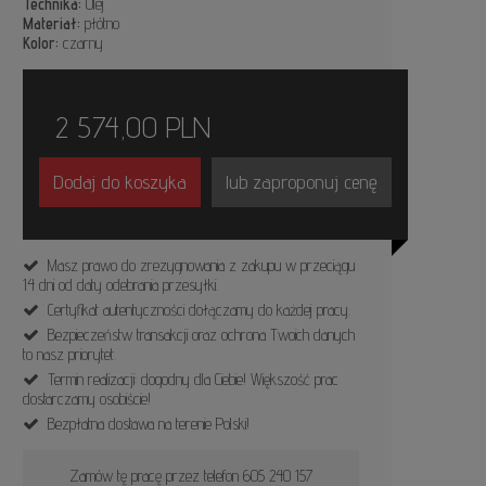
Technika:
Olej
Materiał:
płótno
Kolor:
czarny
2 574,00
PLN
Dodaj do koszyka
lub zaproponuj cenę
Masz prawo do zrezygnowania z zakupu w przeciągu
14 dni od daty odebrania przesyłki.
Certyfikat autentyczności dołączamy do każdej pracy.
Bezpieczeństw transakcji oraz ochrona Twoich danych
to nasz priorytet.
Termin realizacji: dogodny dla Ciebie! Większość prac
dostarczamy osobiście!
Bezpłatna dostawa na terenie Polski!
Zamów tę pracę przez telefon 605 240 157