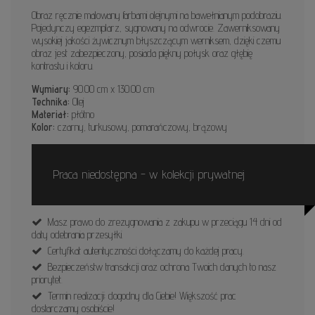
Obraz ręcznie malowany farbami olejnymi na bawełnianym podobraziu.
Pojedynczy egezmplarz, sygnowany na odwrocie. Zawerniksowany
wysokiej jakości żywicznym błyszczącym werniksem, dzięki czemu
obraz jest zabezpieczony, posiada piękny połysk oraz głębię
kontrastu i koloru.
Wymiary:
90.00 cm x 130.00 cm
Technika:
Olej
Materiał:
płótno
Kolor:
czarny, turkusowy, pomarańczowy, brązowy
Praca niedostępna - w kolekcji prywatnej
Masz prawo do zrezygnowania z zakupu w przeciągu 14 dni od
daty odebrania przesyłki.
Certyfikat autentyczności dołączamy do każdej pracy.
Bezpieczeństw transakcji oraz ochrona Twoich danych to nasz
priorytet.
Termin realizacji: dogodny dla Ciebie! Większość prac
dostarczamy osobiście!