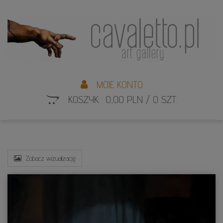
L
S
MOJE KONTO
KOSZYK: 0,00 PLN / 0 SZT.
Zobacz wizualizację