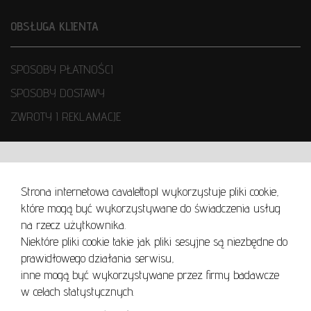
OBSŁUGA KLIENTA
SPOSOBY PŁATNOŚCI
SPOSOBY DOSTAWY
ZWROTY I REKLAMACJE
WARUNKI UŻYTKOWANIA
Strona internetowa cavaletto.pl wykorzystuje pliki cookie,
REGULAMIN
które mogą być wykorzystywane do świadczenia usług
REGULAMIN AUKCJI
na rzecz użytkownika.
Niektóre pliki cookie takie jak pliki sesyjne są niezbędne do
POLITYKA PRYWATNOŚCI
prawidłowego działania serwisu,
POLITYKA COOKIES
inne mogą być wykorzystywane przez firmy badawcze
w celach statystycznych.