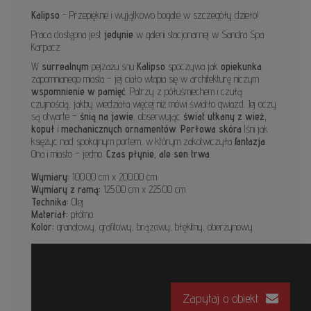
Kalipso
- Przepiękne i wyjątkowo bogate w szczegóły dzieło!
Praca dostępna jest
jedynie
w galerii stacjonarnej w Sandra Spa
Karpacz.
W
surrealnym
pejzażu snu
Kalipso
spoczywa jak
opiekunka
zapomnianego miasta – jej ciało wtapia się w architekturę niczym
wspomnienie w pamięć
. Patrzy z półuśmiechem i czułą
czujnością, jakby wiedziała więcej niż mówi światło gwiazd. Jej oczy
są otwarte –
śnią na jawie
, obserwując
świat utkany z wież,
kopuł
i
mechanicznych ornamentów
.
Perłowa skóra
lśni jak
księżyc nad spokojnym portem, w którym zakotwiczyła
fantazja
.
Ona i miasto – jedno.
Czas płynie, ale sen trwa
.
Wymiary:
100.00 cm x 200.00 cm
Wymiary z ramą:
125.00 cm x 225.00 cm
Technika:
Olej
Materiał:
płótno
Kolor:
granatowy, grafitowy, brązowy, błękitny, oberżynowy
Zapytaj o obiekt