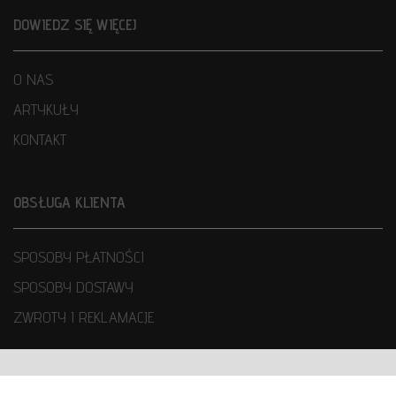
DOWIEDZ SIĘ WIĘCEJ
O NAS
ARTYKUŁY
KONTAKT
OBSŁUGA KLIENTA
SPOSOBY PŁATNOŚCI
SPOSOBY DOSTAWY
ZWROTY I REKLAMACJE
WARUNKI UŻYTKOWANIA