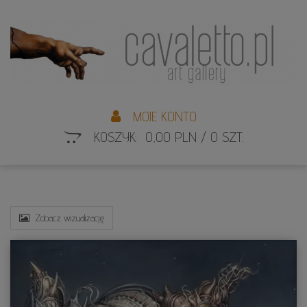
L
S
MOJE KONTO
KOSZYK: 0,00 PLN / 0 SZT.
Zobacz wizualizację