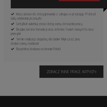
Masz prawo do zrezygnowania z zakupu w przeciągu 14 dni od
daty odebrania przesyłki.
Certyfikat autentyczności dołączamy do każdej pracy.
Bezpieczeństw transakcji oraz ochrona Twoich danych to nasz
priorytet.
Termin realizacji: dogodny dla Ciebie! Większość prac
dostarczamy osobiście!
Bezpłatna dostawa na terenie Polski!
ZOBACZ INNE PRACE ARTYSTY