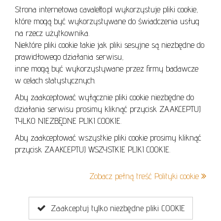
Strona internetowa cavaletto.pl wykorzystuje pliki cookie,
REGULAMIN
które mogą być wykorzystywane do świadczenia usług
REGULAMIN AUKCJI
na rzecz użytkownika.
Niektóre pliki cookie takie jak pliki sesyjne są niezbędne do
POLITYKA PRYWATNOŚCI
prawidłowego działania serwisu,
POLITYKA COOKIES
inne mogą być wykorzystywane przez firmy badawcze
w celach statystycznych.
Aby zaakceptować wyłącznie pliki cookie niezbędne do
działania serwisu prosimy kliknąć przycisk ZAAKCEPTUJ
Lo
TYLKO NIEZBĘDNE PLIKI COOKIE.
se
Aby zaakceptować wszystkie pliki cookie prosimy kliknąć
przycisk ZAAKCEPTUJ WSZYSTKIE PLIKI COOKIE.
+48 605 240 157
Zobacz pełną treść Polityki cookie
kontakt@cavaletto.pl
Zaakceptuj tylko niezbędne pliki COOKIE