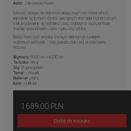
Autor:
Zakrzewski Paweł
Łatwość dostępu do matriałów plasycznych i ich różnorodność,
pojawienie się licznych domów aukcyjnych oraz galerii komercyjnych,
a także pojawienie się nadmiaru czasu wolnego w wyższej klasie
średniej spowodowało zalew rynku złą sztuką.
Kiedyś tówrczość artystyczna była eltarnym przywilejem
wybranych jednostek - dziś pseudosztuka jest produkowana
masowo.
Wymiary:
80.00 cm x 60.00 cm
Technika:
Akryl
Styl:
Ekspresjonizm
Temat:
człowiek
Materiał:
płótno
Kolor:
multikolor
1 689,00
PLN
Dodaj do koszyka