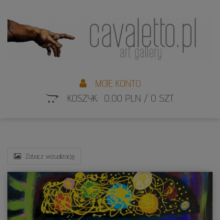
L
S
MOJE KONTO
KOSZYK: 0,00 PLN / 0 SZT.
Zobacz wizualizację