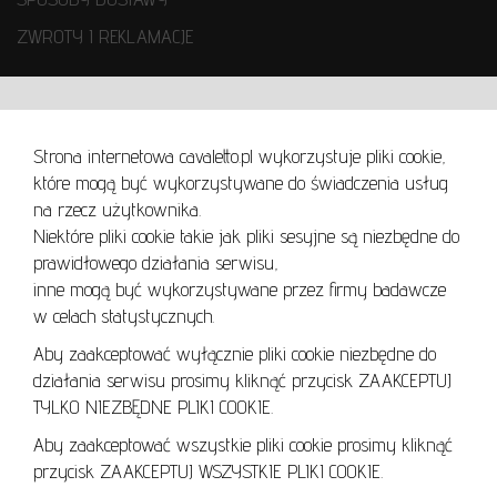
ZWROTY I REKLAMACJE
WARUNKI UŻYTKOWANIA
Strona internetowa cavaletto.pl wykorzystuje pliki cookie,
REGULAMIN
które mogą być wykorzystywane do świadczenia usług
REGULAMIN AUKCJI
na rzecz użytkownika.
Niektóre pliki cookie takie jak pliki sesyjne są niezbędne do
POLITYKA PRYWATNOŚCI
prawidłowego działania serwisu,
POLITYKA COOKIES
inne mogą być wykorzystywane przez firmy badawcze
w celach statystycznych.
Aby zaakceptować wyłącznie pliki cookie niezbędne do
działania serwisu prosimy kliknąć przycisk ZAAKCEPTUJ
Lo
TYLKO NIEZBĘDNE PLIKI COOKIE.
se
Aby zaakceptować wszystkie pliki cookie prosimy kliknąć
przycisk ZAAKCEPTUJ WSZYSTKIE PLIKI COOKIE.