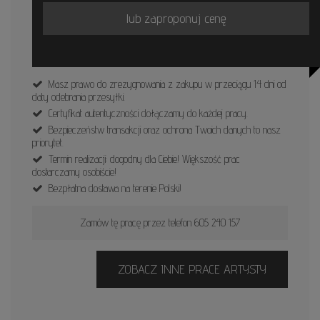
lub zaproponuj cenę
Masz prawo do zrezygnowania z zakupu w przeciągu 14 dni od
daty odebrania przesyłki.
Certyfikat autentyczności dołączamy do każdej pracy.
Bezpieczeństw transakcji oraz ochrona Twoich danych to nasz
priorytet.
Termin realizacji: dogodny dla Ciebie! Większość prac
dostarczamy osobiście!
Bezpłatna dostawa na terenie Polski!
Zamów tę pracę przez telefon 605 240 157
ZOBACZ INNE PRACE ARTYSTY