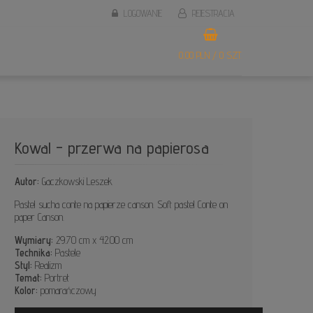
LOGOWANIE
REJESTRACJA
0,00 PLN / 0 SZT.
Kowal - przerwa na papierosa
Autor:
Gaczkowski Leszek
Pastel sucha conte na papierze canson. Soft pastel Conte on
paper Canson.
Wymiary:
29.70 cm x 42.00 cm
Technika:
Pastele
Styl:
Realizm
Temat:
Portret
Kolor:
pomarańczowy