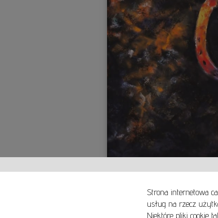
Strona internetowa ca
usług na rzecz użytk
Niektóre pliki cookie 
O NAS
SPOSOBY PŁATNOŚCI