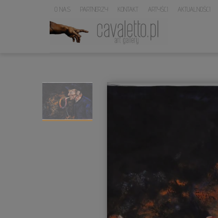
O NAS
PARTNERZY
KONTAKT
ARTYŚCI
AKTUALNOŚCI
LOGO
SERWISU