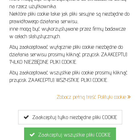
REGULAMIN AUKCJI
na rzecz użytkownika.
Niektóre pliki cookie takie jak pliki sesyjne są niezbędne do
POLITYKA PRYWATNOŚCI
prawidłowego działania serwisu,
POLITYKA COOKIES
inne mogą być wykorzystywane przez firmy badawcze
w celach statystycznych.
Aby zaakceptować wyłącznie pliki cookie niezbędne do
działania serwisu prosimy kliknąć przycisk ZAAKCEPTUJ
Lo
TYLKO NIEZBĘDNE PLIKI COOKIE.
se
Aby zaakceptować wszystkie pliki cookie prosimy kliknąć
przycisk ZAAKCEPTUJ WSZYSTKIE PLIKI COOKIE.
+48 605 240 157
Zobacz pełną treść Polityki cookie
kontakt@cavaletto.pl
Zaakceptuj tylko niezbędne pliki COOKIE
Zaakceptuj wszystkie pliki COOKIE
Copyright © 2026
MGN Group
. Wszelkie prawa zastrzeżone.