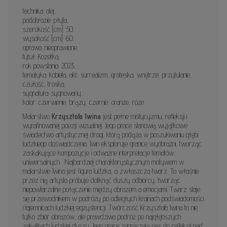
technika: olej,
podobrazie: płyta,
szerokość [cm]: 50,
wysokość [cm]: 60,
oprawa: nieoprawione,
tytuł: Kozetka,
rok powstania: 2023,
tematyka: kobieta, akt, surrealizm, groteska, wnętrze, przytulanie,
czułość, troska,
sygnatura: sygnowany,
kolor: czerwienie, brązy, czernie, oranże, róże
Malarstwo
Krzysztofa Iwina
jest pełne mistycyzmu, refleksji i
wyrafinowanej poezji wizualnej. Jego prace stanowią wyjątkowe
świadectwo artystycznej drogi, którą podąża w poszukiwaniu głębi
ludzkiego doświadczenia. Iwin eksploruje granice wyobraźni, tworząc
zaskakujące kompozycje i odważne interpretacje tematów
uniwersalnych.
Najbardziej charakterystycznym motywem w
malarstwie Iwina jest figura ludzka, a zwłaszcza twarz. To właśnie
przez nią artysta próbuje dotknąć duszy odbiorcy, tworząc
niepowtarzalne połączenie między obrazem a emocjami. Twarz staje
się przewodnikiem w podróży po odległych krainach podświadomości
i tajemnicach ludzkiej egzystencji. Twórczość Krzysztofa Iwina to nie
tylko zbiór obrazów, ale prawdziwa podróż po najgłębszych
zakątkach ludzkiej duszy. Jego prace zapraszają nas do refleksji nad