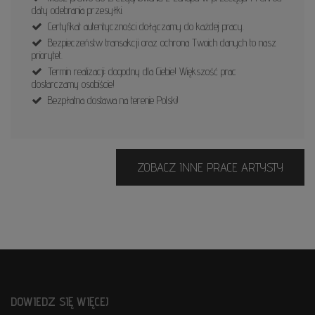
daty odebrania przesyłki.
Certyfikat autentyczności dołączamy do każdej pracy.
Bezpieczeństw transakcji oraz ochrona Twoich danych to nasz
priorytet.
Termin realizacji: dogodny dla Ciebie! Większość prac
dostarczamy osobiście!
Bezpłatna dostawa na terenie Polski!
ZOBACZ INNE PRACE ARTYSTY
DOWIEDZ SIĘ WIĘCEJ