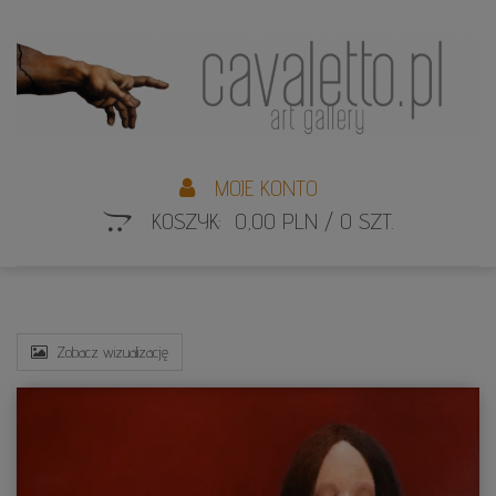
L
S
MOJE KONTO
KOSZYK: 0,00 PLN / 0 SZT.
Zobacz wizualizację