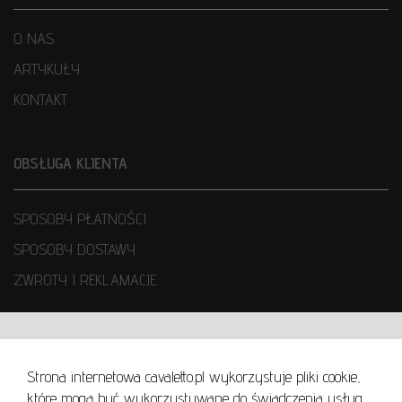
O NAS
ARTYKUŁY
KONTAKT
OBSŁUGA KLIENTA
SPOSOBY PŁATNOŚCI
SPOSOBY DOSTAWY
ZWROTY I REKLAMACJE
WARUNKI UŻYTKOWANIA
Strona internetowa cavaletto.pl wykorzystuje pliki cookie,
REGULAMIN
które mogą być wykorzystywane do świadczenia usług