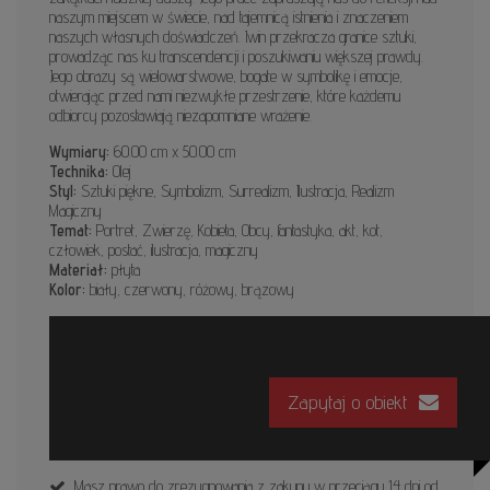
naszym miejscem w świecie, nad tajemnicą istnienia i znaczeniem
naszych własnych doświadczeń. Iwin przekracza granice sztuki,
prowadząc nas ku transcendencji i poszukiwaniu większej prawdy.
Jego obrazy są wielowarstwowe, bogate w symbolikę i emocje,
otwierając przed nami niezwykłe przestrzenie, które każdemu
odbiorcy pozostawiają niezapomniane wrażenie.
Wymiary:
60.00 cm x 50.00 cm
Technika:
Olej
Styl:
Sztuki piękne, Symbolizm, Surrealizm, Ilustracja, Realizm
Magiczny
Temat:
Portret, Zwierzę, Kobieta, Obcy, fantastyka, akt, kot,
człowiek, postać, ilustracja, magiczny
Materiał:
płyta
Kolor:
biały, czerwony, różowy, brązowy
Zapytaj o obiekt
Masz prawo do zrezygnowania z zakupu w przeciągu 14 dni od