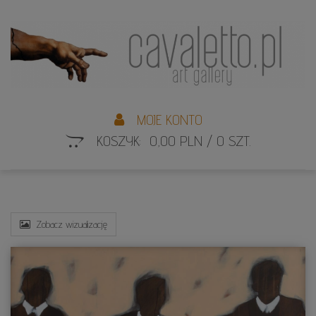
L
S
MOJE KONTO
KOSZYK: 0,00 PLN / 0 SZT.
Zobacz wizualizację