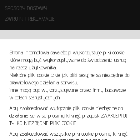
SPOSOBY DOSTAWY
ZWROTY I REKLAMACJE
WARUNKI UŻYTKOWANIA
Strona internetowa cavaletto.pl wykorzystuje pliki cookie,
REGULAMIN
które mogą być wykorzystywane do świadczenia usług
REGULAMIN AUKCJI
na rzecz użytkownika.
Niektóre pliki cookie takie jak pliki sesyjne są niezbędne do
POLITYKA PRYWATNOŚCI
prawidłowego działania serwisu,
POLITYKA COOKIES
inne mogą być wykorzystywane przez firmy badawcze
w celach statystycznych.
Aby zaakceptować wyłącznie pliki cookie niezbędne do
działania serwisu prosimy kliknąć przycisk ZAAKCEPTUJ
Lo
TYLKO NIEZBĘDNE PLIKI COOKIE.
se
Aby zaakceptować wszystkie pliki cookie prosimy kliknąć