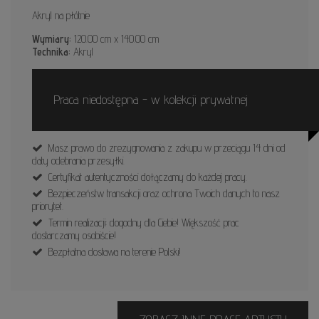
Akryl na płótnie
Wymiary:
120.00 cm x 140.00 cm
Technika:
Akryl
Praca niedostępna - w kolekcji prywatnej
Masz prawo do zrezygnowania z zakupu w przeciągu 14 dni od
daty odebrania przesyłki.
Certyfikat autentyczności dołączamy do każdej pracy.
Bezpieczeństw transakcji oraz ochrona Twoich danych to nasz
priorytet.
Termin realizacji: dogodny dla Ciebie! Większość prac
dostarczamy osobiście!
Bezpłatna dostawa na terenie Polski!