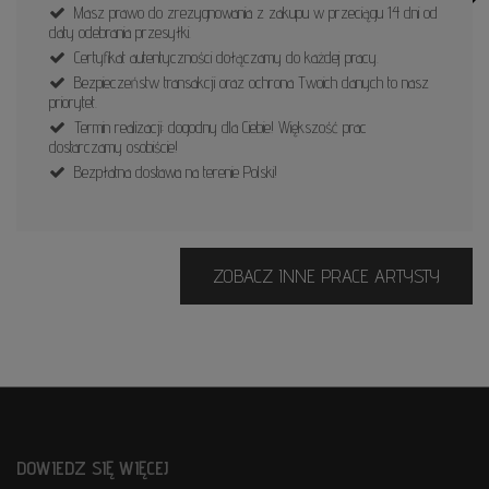
Masz prawo do zrezygnowania z zakupu w przeciągu 14 dni od
daty odebrania przesyłki.
Certyfikat autentyczności dołączamy do każdej pracy.
Bezpieczeństw transakcji oraz ochrona Twoich danych to nasz
priorytet.
Termin realizacji: dogodny dla Ciebie! Większość prac
dostarczamy osobiście!
Bezpłatna dostawa na terenie Polski!
ZOBACZ INNE PRACE ARTYSTY
DOWIEDZ SIĘ WIĘCEJ