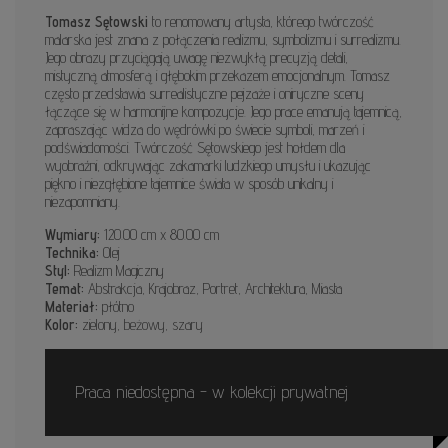
Tomasz Sętowski
to renomowany artysta, którego twórczość
malarska jest znana z połączenia realizmu, symbolizmu i surrealizmu.
Jego obrazy przyciągają uwagę niezwykłą precyzją detali,
mistyczną atmosferą i głębokim przekazem emocjonalnym. Tomasz
często przedstawia surrealistyczne pejzaże i oniryczne sceny
łączące się w harmonijne kompozycje. Jego prace emanują tajemnicą,
zapraszając widza do wędrówki po świecie symboli, marzeń i
podświadomości. Twórczość Sętowskiego jest hołdem dla
wyobraźni, odkrywając zakamarki ludzkiego umysłu i ukazując
piękno i niezgłębione tajemnice świata w sposób unikalny i
niezapomniany.
Wymiary:
120.00 cm x 80.00 cm
Technika:
Olej
Styl:
Realizm Magiczny
Temat:
Abstrakcja, Krajobraz, Portret, Architektura, Miasta
Materiał:
płótno
Kolor:
zielony, beżowy, szary
Praca niedostępna - w kolekcji prywatnej