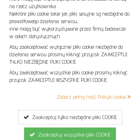
REGULAMIN AUKCJI
na rzecz użytkownika.
Niektóre pliki cookie takie jak pliki sesyjne są niezbędne do
POLITYKA PRYWATNOŚCI
prawidłowego działania serwisu,
POLITYKA COOKIES
inne mogą być wykorzystywane przez firmy badawcze
w celach statystycznych.
Aby zaakceptować wyłącznie pliki cookie niezbędne do
działania serwisu prosimy kliknąć przycisk ZAAKCEPTUJ
Lo
TYLKO NIEZBĘDNE PLIKI COOKIE.
se
Aby zaakceptować wszystkie pliki cookie prosimy kliknąć
przycisk ZAAKCEPTUJ WSZYSTKIE PLIKI COOKIE.
+48 605 240 157
Zobacz pełną treść Polityki cookie
kontakt@cavaletto.pl
Zaakceptuj tylko niezbędne pliki COOKIE
Zaakceptuj wszystkie pliki COOKIE
Copyright © 2026
MGN Group
. Wszelkie prawa zastrzeżone.