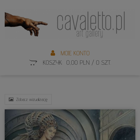
L
S
MOJE KONTO
KOSZYK: 0,00 PLN / 0 SZT.
Zobacz wizualizację