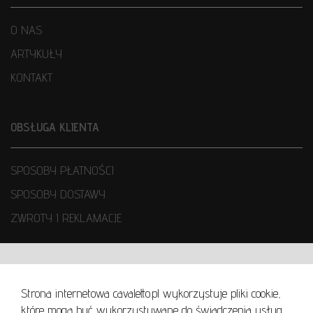
O NAS
ARTYKUŁY
KONTAKT
OBSŁUGA KLIENTA
SPOSOBY PŁATNOŚCI
SPOSOBY DOSTAWY
ZWROTY I REKLAMACJE
WARUNKI UŻYTKOWANIA
Strona internetowa cavaletto.pl wykorzystuje pliki cookie,
REGULAMIN
które mogą być wykorzystywane do świadczenia usług