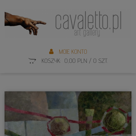
L
S
MOJE KONTO
KOSZYK: 0,00 PLN / 0 SZT.