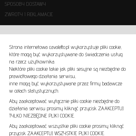
SPOSOBY DOSTAWY
ZWROTY I REKLAMACJE
WARUNKI UŻYTKOWANIA
Strona internetowa cavaletto.pl wykorzystuje pliki cookie,
REGULAMIN
które mogą być wykorzystywane do świadczenia usług
REGULAMIN AUKCJI
na rzecz użytkownika.
Niektóre pliki cookie takie jak pliki sesyjne są niezbędne do
POLITYKA PRYWATNOŚCI
prawidłowego działania serwisu,
POLITYKA COOKIES
inne mogą być wykorzystywane przez firmy badawcze
w celach statystycznych.
Aby zaakceptować wyłącznie pliki cookie niezbędne do
działania serwisu prosimy kliknąć przycisk ZAAKCEPTUJ
Lo
TYLKO NIEZBĘDNE PLIKI COOKIE.
se
Aby zaakceptować wszystkie pliki cookie prosimy kliknąć
przycisk ZAAKCEPTUJ WSZYSTKIE PLIKI COOKIE.