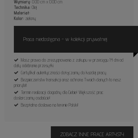
Wymiary:
0.00 cm x 0.00 cm
Technika:
Olej
Materiał:
Kolor:
zielony
Praca niedostępna - w kolekcji prywatnej
Masz prawo do zrezygnowania z zakupu w przeciągu 14 dni od
daty odebrania przesyłki.
Certyfikat autentyczności dołączamy do każdej pracy.
Bezpieczeństw transakcji oraz ochrona Twoich danych to nasz
priorytet.
Termin realizacji: dogodny dla Ciebie! Większość prac
dostarczamy osobiście!
Bezpłatna dostawa na terenie Polski!
ZOBACZ INNE PRACE ARTYSTY