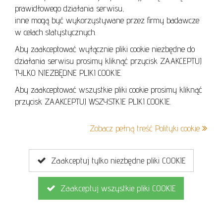
prawidłowego działania serwisu,
POLITYKA COOKIES
inne mogą być wykorzystywane przez firmy badawcze
w celach statystycznych.
Aby zaakceptować wyłącznie pliki cookie niezbędne do
działania serwisu prosimy kliknąć przycisk ZAAKCEPTUJ
Lo
TYLKO NIEZBĘDNE PLIKI COOKIE.
se
Aby zaakceptować wszystkie pliki cookie prosimy kliknąć
przycisk ZAAKCEPTUJ WSZYSTKIE PLIKI COOKIE.
+48 605 240 157
Zobacz pełną treść Polityki cookie
kontakt@cavaletto.pl
Zaakceptuj tylko niezbędne pliki COOKIE
Zaakceptuj wszystkie pliki COOKIE
Copyright © 2026
MGN Group
. Wszelkie prawa zastrzeżone.
Projekt i wykonanie
Ambicode
dla MGN Group.