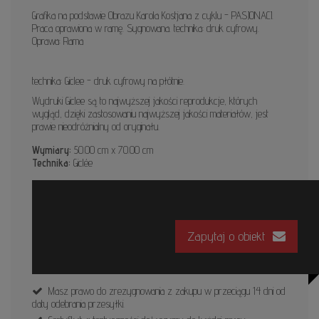
Grafika na podstawie Obrazu Karola Kostjana z cyklu - PASJONACI.
Praca oprawiona w ramę. Sygnowana. technika: druk cyfrowy.
Oprawa: Rama
technika: Giclee - druk cyfrowy na płótnie.
Wydruki Giclee są to najwyższej jakości reprodukcje, których
wygląd, dzięki zastosowaniu najwyższej jakości materiałów, jest
prawie nieodróżnialny od oryginału.
Wymiary:
50.00 cm x 70.00 cm
Technika:
Giclée
Zapytaj o obiekt
Masz prawo do zrezygnowania z zakupu w przeciągu 14 dni od
daty odebrania przesyłki.