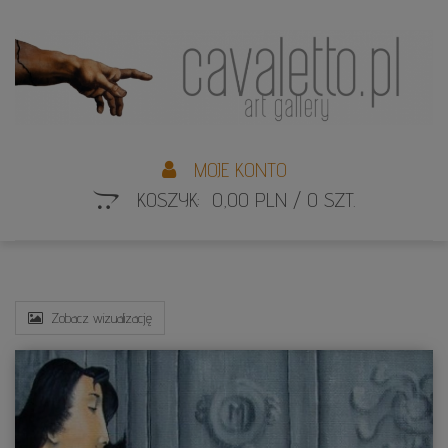
L
S
MOJE KONTO
KOSZYK: 0,00 PLN / 0 SZT.
Zobacz wizualizację