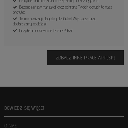
Certyfikat autentyczności dołączamy do każdej pracy.
Bezpieczeństw transakcji oraz ochrona Twoich danych to nasz
priorytet.
Termin realizacji: dogodny dla Ciebie! Większość prac
dostarczamy osobiście!
Bezpłatna dostawa na terenie Polski!
ZOBACZ INNE PRACE ARTYSTY
DOWIEDZ SIĘ WIĘCEJ
O NAS