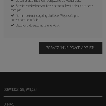
Certyfikat autentyczności dołączamy do każdej pracy.
Bezpieczeństw transakcji oraz ochrona Twoich danych to nasz
priorytet.
Termin realizacji: dogodny dla Ciebie! Większość prac
dostarczamy osobiście!
Bezpłatna dostawa na terenie Polski!
ZOBACZ INNE PRACE ARTYSTY
DOWIEDZ SIĘ WIĘCEJ
O NAS