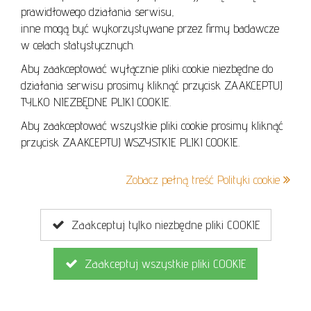
prawidłowego działania serwisu,
POLITYKA COOKIES
inne mogą być wykorzystywane przez firmy badawcze
w celach statystycznych.
Aby zaakceptować wyłącznie pliki cookie niezbędne do
działania serwisu prosimy kliknąć przycisk ZAAKCEPTUJ
Lo
TYLKO NIEZBĘDNE PLIKI COOKIE.
se
Aby zaakceptować wszystkie pliki cookie prosimy kliknąć
przycisk ZAAKCEPTUJ WSZYSTKIE PLIKI COOKIE.
+48 605 240 157
Zobacz pełną treść Polityki cookie
kontakt@cavaletto.pl
Zaakceptuj tylko niezbędne pliki COOKIE
Zaakceptuj wszystkie pliki COOKIE
Copyright © 2026
MGN Group
. Wszelkie prawa zastrzeżone.
Projekt i wykonanie
Ambicode
dla MGN Group.