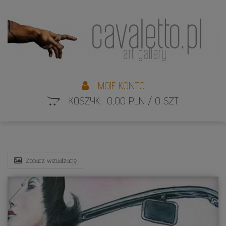
L
S
MOJE KONTO
KOSZYK: 0,00 PLN / 0 SZT.
Zobacz wizualizację