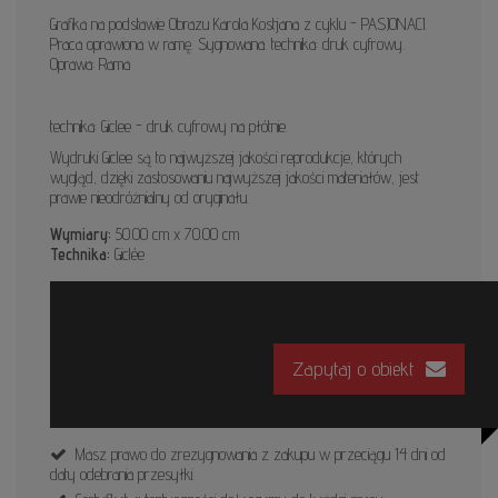
Grafika na podstawie Obrazu Karola Kostjana z cyklu - PASJONACI.
Praca oprawiona w ramę. Sygnowana. technika: druk cyfrowy.
Oprawa: Rama
technika: Giclee - druk cyfrowy na płótnie.
Wydruki Giclee są to najwyższej jakości reprodukcje, których
wygląd, dzięki zastosowaniu najwyższej jakości materiałów, jest
prawie nieodróżnialny od oryginału.
Wymiary:
50.00 cm x 70.00 cm
Technika:
Giclée
Zapytaj o obiekt
Masz prawo do zrezygnowania z zakupu w przeciągu 14 dni od
daty odebrania przesyłki.