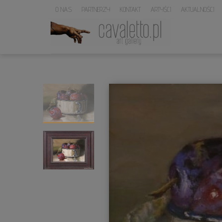
O NAS
PARTNERZY
KONTAKT
ARTYŚCI
AKTUALNOŚCI
LOGO
SERWISU