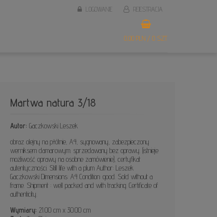
LOGOWANIE
REJESTRACJA
0,00 PLN / 0 SZT.
Martwa natura 3/18
Autor:
Gaczkowski Leszek
obraz olejny na płótnie, A4, sygnowany, zabezpieczony
werniksem damarowym. sprzedawany bez oprawy. (istnieje
możliwość oprawy na osobne zamówienie), certyfikat
autentyczności. Still life with a plum Author: Leszek
Gaczkowski Dimensions: A4 Condition: good. Sold without a
frame. Shipment : well packed and with tracking. Certificate of
authenticity.
Wymiary:
21.00 cm x 30.00 cm