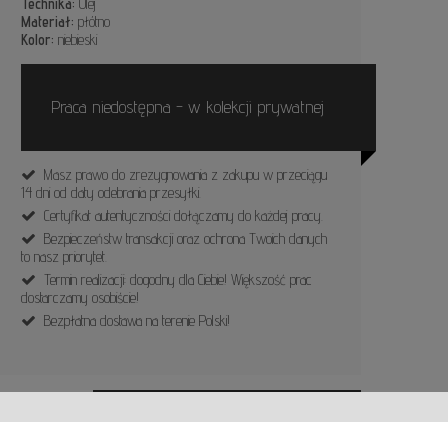
Technika:
Olej
Materiał:
płótno
Kolor:
niebieski
Praca niedostępna - w kolekcji prywatnej
Masz prawo do zrezygnowania z zakupu w przeciągu
14 dni od daty odebrania przesyłki.
Certyfikat autentyczności dołączamy do każdej pracy.
Bezpieczeństw transakcji oraz ochrona Twoich danych
to nasz priorytet.
Termin realizacji: dogodny dla Ciebie! Większość prac
dostarczamy osobiście!
Bezpłatna dostawa na terenie Polski!
ZOBACZ INNE PRACE ARTYSTY